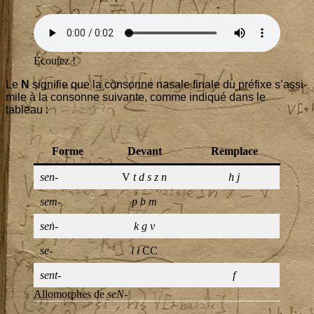
Écou­tez !
Le
N
signi­fie que la consonne nasale finale du pré­fixe s’as­si­
mile à la consonne sui­vante, comme indi­qué dans le
tableau :
Forme
Devant
Rem­place
sen-
V
t d s z n
h j
sem-
p b m
seṅ-
k g v
se-
l ł
CC
sent-
f
Allo­morphes de
seN-