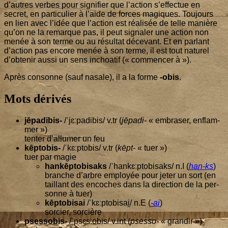
d’autres verbes pour signi­fier que l’ac­tion s’ef­fec­tue en
secret, en par­ti­cu­lier à l’aide de forces magiques. Tou­jours
en lien avec l’i­dée que l’ac­tion est réa­li­sée de telle manière
qu’on ne la remarque pas, il peut signa­ler une action non
menée à son terme ou au résul­tat déce­vant. Et en par­lant
d’ac­tion pas encore menée à son terme, il est tout natu­rel
d’ob­te­nir aus­si un sens inchoa­tif (« com­men­cer à »).
Après consonne (sauf nasale), il a la forme
-obis
.
Mots dérivés
jēpa­di­bis-
/ˈjɛːpadibis/ v.tr (
jēpa­di-
« embra­ser, enflam­
mer »)
ten­ter d’al­lu­mer un feu
kēp­to­bis-
/ˈkɛːptobis/ v.tr (
kēpt-
« tuer »)
tuer par magie
hankēp­to­bi­saks
/ˈhankɛːptobisaks/ n.I (
han-ks
)
branche d’arbre employée pour jeter un sort (en
taillant des encoches dans la direc­tion de la per­
sonne à tuer)
kēp­to­bi­sai
/ˈkɛːptobisai̯/ n.E (
-ai
)
sor­cier, sorcière
pses­so­bis-
/ˈpsɛsːobis/ v.int (
pses­so-
« gran­dir »)