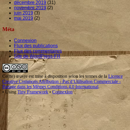
décembre 2019
(31)
novembre 2019
(2)
juin 2019
(3)
mai 2019
(2)
Méta
Connexion
Flux des publications
Flux des commentaires
Site de WordPress-FR
Footer
Content
Ce(tte)
œuvre
est mise à disposition selon les termes de la
Licence
Creative Commons Attribution - Pas d’Utilisation Commerciale -
Partage dans les Mêmes Conditions 4.0 International
.
•
Using
Tiny Framework
•
Connexion