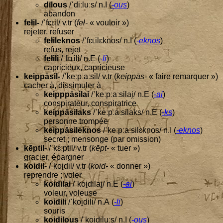
dīlous
/ˈdiːluːs/ n.I (
-ous
)
aban­don
fełil-
/ˈfɛʟil/ v.tr (
feł-
« vou­loir »)
reje­ter, refuser
fełi­lek­nos
/ˈfɛʟilɛknos/ n.I (
-eknos
)
refus, rejet
fełi­li
/ˈfɛʟili/ n.E (
-li
)
capri­cieux, capricieuse
keippā­sil-
/ˈkeːpːaːsil/ v.tr (
keippās-
« faire remar­quer »)
cacher à, dis­si­mu­ler à
keipppā­si­lai
/ˈkeːpːaːsilai̯/ n.E (
-ai
)
conspi­ra­teur, conspiratrice
keippā­si­laks
/ˈkeːpːaːsilaks/ n.E (
-ks
)
per­sonne trompée
keippā­si­lek­nos
/ˈkeːpːaːsilɛknos/ n.I (
-eknos
)
secret ; men­songe (par omission)
kēp­til-
/ˈkɛːptil/ v.tr (
kēpt-
« tuer »)
gra­cier, épargner
koi­dil-
/ˈkoi̯dil/ v.tr (
koid-
« don­ner »)
reprendre ; voler
koi­di­lai
/ˈkoi̯dilai̯/ n.E (
-ai
)
voleur, voleuse
koi­di­li
/ˈkoi̯dili/ n.A (
-li
)
sou­ris
koi­di­lous
/ˈkoi̯diluːs/ n.I (
-ous
)