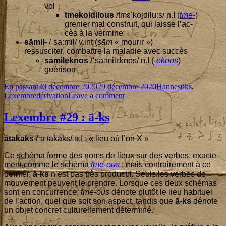
vol
tme­koi­di­lous
/tmɛˈkoi̯diluːs/ n.I (
tme-
)
gre­nier mal construit, qui laisse l’ac­
cès à la vermine
sāmil-
/ˈsaːmil/ v.int (
sām
« mou­rir »)
res­sus­ci­ter, com­battre la mala­die avec succès
sāmi­lek­nos
/ˈsaːmilɛknos/ n.I (
-eknos
)
gué­ri­son
Format
Published
Categories
En passant
30 décembre 2020
29 décembre 2020
Hannestiks
,
Tags
on
on
Lexembre
dérivation
Leave a comment
Lexembre
#
30
:
Lexembre #
29
: ā‑ks
‑il
āta­kaks
/ˈaːtakaks/ n.I : « lieu où l’on X »
Ce sché­ma forme des noms de lieux sur des verbes, exac­te­
ment comme le sché­ma
tme-ous
; mais contrai­re­ment à ce
der­nier,
ā‑ks
n’est pas très pro­duc­tif. Seuls les verbes de
mou­ve­ment peuvent le prendre. Lorsque ces deux sché­mas
sont en concur­rence,
tme-ous
dénote plu­tôt le lieu habi­tuel
de l’ac­tion, quel que soit son aspect, tan­dis que
ā‑ks
dénote
un objet concret cultu­rel­le­ment déterminé.