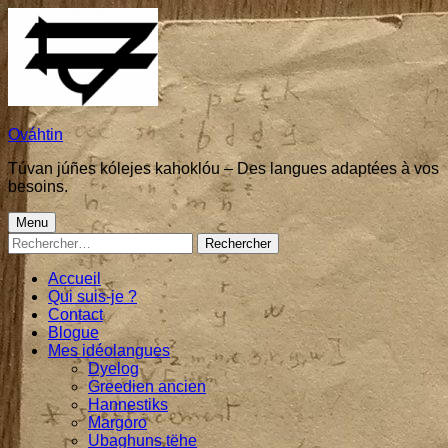
Skip
to
content
Ováhtin
Túvan júñes kólejes kahoklóu – Des langues adaptées à vos
besoins.
Primary
Menu
Rechercher :
Menu
Accueil
Qui suis-je ?
Contact
Blogue
Mes idéolangues
Dyelog
Greedien ancien
Hannestiks
Margoro
Ubaghuns tëhe