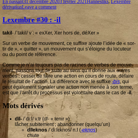
Format
Published
Categories
Tag
En passant
31 décembre 2020
3 février 2021
Hannestiks
,
Lexembre
on
on
dérivation
Leave a comment
Lexembre
#
31
:
Lexembre #
30
: ‑il
tal-
takil
- /ˈtakil/ v : « exXer, Xer hors de, déXer »
Sur un verbe de mou­ve­ment, ce suf­fixe ajoute l’i­dée de « sor­
tir de », « quit­ter », un mou­ve­ment qui s’é­loigne du locu­teur
ou du point de référence.
Comme je n’ai tou­jours pas de racines de verbes de mou­ve­
ment, pas­sons tout de suite au sens qu’il donne aux autres
verbes : ces­ser de faire une action en cours de route, défaire
le résul­tat de l’ac­tion. La dif­fé­rence avec le suf­fixe
-bis
, qui
peut éga­le­ment signa­ler une action non menée à son terme,
est que l’ar­rêt du pro­ces­sus est volon­taire dans le cas de
-il
.
Mots dérivés
dīl-
/ˈdiːl/ v.tr (
dī-
« tenir »)
lâcher subi­te­ment ; aban­don­ner (quel­qu’un)
dīlek­nos
/ˈdiːlɛknos/ n.I (
-eknos
)
chute