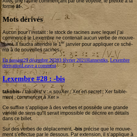
Avec une racine com­men­çant par une voyelle, le pré­fixe a la
forme
āt-
.
Mots dérivés
Aucun pour l’ins­tant : le stock de racines avec lequel j’ai
com­men­cé le Lexembre ne conte­nait aucun verbe de mou­ve­
er
ment. Il fau­dra attendre le
1
jan­vier pour appli­quer ce sché­
ma à de nou­velles racines.
Format
Published
Categories
Tag
En passant
29 décembre 2020
3 février 2021
Hannestiks
,
Lexembre
on
on
dérivation
Leave a comment
Lexembre
#
29
:
Lexembre #
28
: ‑bis
ā‑ks
tako­bis-
/ˈtakobis/ v : « souXer ; Xer en secret ; Xer fai­ble­
ment ; com­men­cer à Xer »
Ce suf­fixe s’ap­plique à des verbes et pos­sède une grande
varié­té de sens qu’il serait impos­sible de décrire en détails
dans ce billet.
Sur des verbes de dépla­ce­ment,
-bis
pré­cise que le mou­ve­
ment s’ef­fec­tue par le des­sous. Par exten­sion, il s’ap­plique à