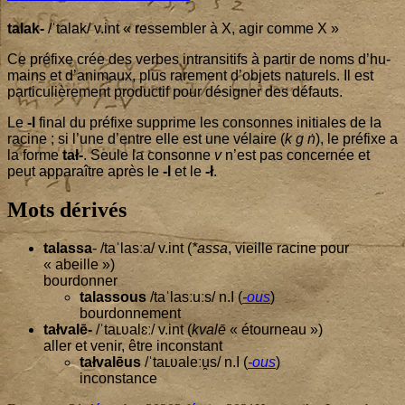
talak-
/ˈtalak/ v.int « res­sem­bler à X, agir comme X »
Ce pré­fixe crée des verbes intran­si­tifs à par­tir de noms d’hu­
mains et d’a­ni­maux, plus rare­ment d’ob­jets natu­rels. Il est
par­ti­cu­liè­re­ment pro­duc­tif pour dési­gner des défauts.
Le
-l
final du pré­fixe sup­prime les consonnes ini­tiales de la
racine ; si l’une d’entre elle est une vélaire (
k g ṅ
), le pré­fixe a
la forme
tał-
. Seule la consonne
v
n’est pas concer­née et
peut appa­raître après le
-l
et le
-ł
.
Mots dérivés
talas­sa
- /taˈlasːa/ v.int (
*assa
, vieille racine pour
« abeille »)
bour­don­ner
talas­sous
/taˈlasːuːs/ n.I (
-ous
)
bour­don­ne­ment
tał­valē-
/ˈtaʟʋalɛː/ v.int (
kvalē
« étour­neau »)
aller et venir, être inconstant
tał­valēus
/ˈtaʟʋaleːu̯s/ n.I (
-ous
)
incons­tance