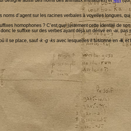
ui désigne aus­si des noms des ani­maux imma­tures) et
-ein
(qui 
 des noms d’agent sur les racines ver­bales à voyelles longues, q
fixes homo­phones ? C’est que jus­te­ment cette iden­ti­té de son 
e donc le suf­fixe sur des verbes ayant déjà un déri­vé en
-ai
, pas 
ù il se place, sauf -
k ‑g ‑ks
avec les­quelles il fusionne en
-łi
, et