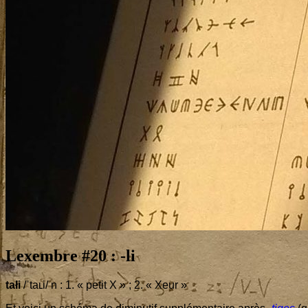
Lexembre #
20
: ‑li
tałi
/ˈtaʟi/ n :
1
. « petit X » ;
2
. « Xeur »