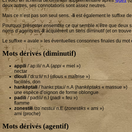
Et voi­ci un sché­ma de dimi­nu­tif sup­plé­men­taire après
-tiges
(q
deux autres, ses conno­ta­tions sont assez neutres.
Mais ce n’est pas son seul sens.
-li
est éga­le­ment le suf­fixe
Pour­quoi pré­sen­ter ensemble ce qui semble n’être que deux suf­
noms d’a­gents en
-li
acquièrent un sens dimi­nu­tif (et on trouv
Le suf­fixe « avale » les éven­tuelles consonnes finales du mot o
Mots dérivés (diminutif)
appi­li
/ˈapːili/ n.A (
appi
« miel »)
nec­tar
dīou­li
/ˈdiːuːli/ n.I (
dīous
« maî­trise »)
faci­li­tés, don
hankēp­tałi
/ˈhankɛːptaʟi/ n.A (
hankēp­taks
« mas­sue »)
une espèce d’oi­gnon de forme oblongue
padi­li
/ˈpadili/ n.I (
padi
« feu »)
flamme
zones­tiłi
/zoˈnɛstiʟi/ n.E (
zones­tiks
« ami »)
ami (proche)
Mots dérivés (agentif)