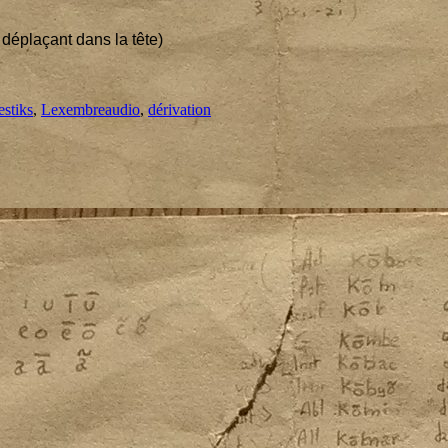
dépla­çant dans la tête)
ories
Tags
stiks
,
Lexembre
audio
,
dérivation