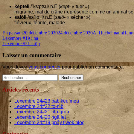
kēp­tełi
/ˈkɛːptɛʟi/ n.E (
kēpt-
« tuer »)
migraine, mal de crâne (repré­sen­té comme un ani­mal se 
salō­li
/saˈloːli/ n.E (
salō-
« sécher »)
fié­vreux, fébrile, malade
Format
Published
Author
Categ
En passant
20 décembre 2020
24 décembre 2020
A. Huchelmann
Hanne
Navigation
Previous
on
Lexembre #
19
: nā-
article:
Next
Lexembre #
21
: ‑ōp
de
article:
l’article
Laisser un commentaire
Vous devez
vous connecter
pour publier un commentaire.
Main
Rechercher :
Sidebar
Articles récents
Lexembre
24
#
23
bab kêu meu
Lexembre
24
#
22
to-nib
Lexembre
24
#
21
blo-grob
Lexembre
24
#
20
ngâ let
Lexembre
24
#
19
pnây t’wek blog