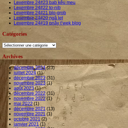
Lexembre
24
#
23
bab kêu meu
Lexembre
24
#
22
to-nib
Lexembre
24
#
21
blo-grob
Lexembre
24
#
20
ngâ let
Lexembre
24
#
19
pnây t’wek blog
Catégories
Catégories
Archives
décembre 2024
(23)
juillet 2024
(1)
décembre 2023
(31)
novembre 2023
(1)
août 2023
(1)
décembre 2022
(31)
novembre 2022
(1)
mai 2022
(1)
décembre 2021
(13)
novembre 2021
(1)
octobre 2021
(2)
janvier 2021
(1)