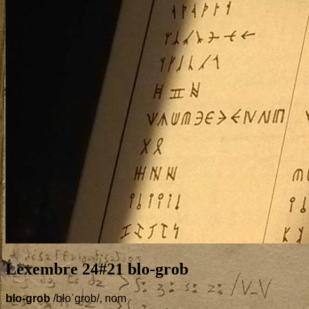
Lexembre
24
#
21
blo-grob
blo-grob
/bloˈgrob/, nom