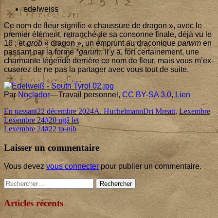
edel­weiss
Ce nom de fleur signi­fie « chaus­sure de dra­gon », avec le
pre­mier élé­ment, retran­ché de sa consonne finale, déjà vu le
16
; et
grob
« dra­gon », un emprunt au dra­co­nique
parwm
en
pas­sant par la forme *
garum
. Il y a, fort cer­tai­ne­ment, une
char­mante légende der­rière ce nom de fleur, mais vous m’ex­
cu­se­rez de ne pas la par­ta­ger avec vous tout de suite.
Par
Nocla­dor
—
Tra­vail per­son­nel
,
CC BY-SA
3
.
0
,
Lien
Format
Published
Author
Categories
En passant
22 décembre 2024
A. Huchelmann
Dri Mreatt
,
Lexembre
Navigation
Previous
on
Lexembre
24
#
20
ngâ let
article:
Next
Lexembre
24
#
22
to-nib
de
article:
l’article
Laisser un commentaire
Vous devez
vous connecter
pour publier un commentaire.
Main
Rechercher :
Sidebar
Articles récents