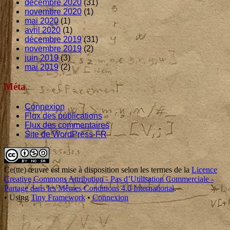
décembre 2020
(31)
novembre 2020
(1)
mai 2020
(1)
avril 2020
(1)
décembre 2019
(31)
novembre 2019
(2)
juin 2019
(3)
mai 2019
(2)
Méta
Connexion
Flux des publications
Flux des commentaires
Site de WordPress-FR
Footer
Content
Ce(tte)
œuvre
est mise à disposition selon les termes de la
Licence
Creative Commons Attribution - Pas d’Utilisation Commerciale -
Partage dans les Mêmes Conditions 4.0 International
.
•
Using
Tiny Framework
•
Connexion