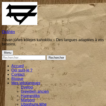
Skip
to
content
Ováhtin
Túvan júñes kólejes kahoklóu – Des langues adaptées à vos
besoins.
Primary
Menu
Rechercher :
Menu
Accueil
Qui suis-je ?
Contact
Blogue
Mes idéolangues
Dyelog
Greedien ancien
Hannestiks
Margoro
Ubaghuns tëhe