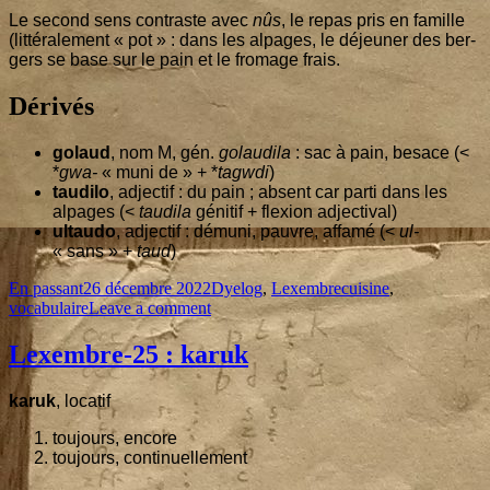
Le second sens contraste avec
nûs
, le repas pris en famille
(lit­té­ra­le­ment « pot » : dans les alpages, le déjeu­ner des ber­
gers se base sur le pain et le fro­mage frais.
Dérivés
golaud
, nom M, gén.
golau­di­la
: sac à pain, besace (<
*
gwa-
« muni de » + *
tagw­di
)
tau­di­lo
, adjec­tif : du pain ; absent car par­ti dans les
alpages (<
tau­di­la
géni­tif + flexion adjectival)
ultau­do
, adjec­tif : dému­ni, pauvre, affa­mé (<
ul-
« sans » +
taud
)
Format
Published
Categories
Tags
En passant
26 décembre 2022
Dyelog
,
Lexembre
cuisine
,
on
on
vocabulaire
Leave a comment
Lexembre-
26
:
Lexembre-
25
: karuk
taud
karuk
, loca­tif
tou­jours, encore
tou­jours, continuellement