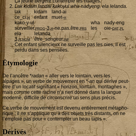
La jeune ber­gère contemple les nuages.
Lak kidam lan­dai kakoyul wha nadyeng, ela lelanda.
lak
kidam
land-ai
ce_ci.
h
enfant
muet-
h
kako-y-ul
wha
nady-eng
sur­veiller.
prog
-
3
.
h
-ne.pas.être.
prs
les
oie-
dat
.
pl
ela
lelan­da
3
.
h
.
nom
être_songeur.
inf
Cet enfant silen­cieux ne sur­veille pas les oies, il est
per­du dans ses pensées.
Étymologie
De l’an­cêtre *
radan
« aller vers le loin­tain, vers les
alpages », un verbe de mou­ve­ment en *
-an
qui dérive peut-
être d’un loca­tif signi­fiant « hori­zon, loin­tain, mon­tagnes »,
mais comme cette racine n’a rien don­né dans la langue
moderne, dif­fi­cile de cir­cons­crire un sens plus précis.
Ce verbe de mou­ve­ment est deve­nu entiè­re­ment méta­pho­
rique ; il ne s’ap­plique qu’à des objets très dis­tants, on ne
l’emploie pas pour « contem­pler un beau tapis ».
Dérivés