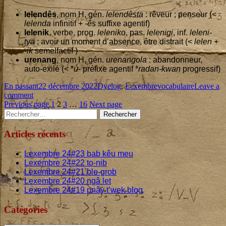
lelen­dês
, nom H, gén.
lelen­dês­ta
: rêveur ; pen­seur (<
lelen­da
infi­ni­tif +
-ês
suf­fixe agentif)
lele­nik
, verbe, prog.
lele­ni­ko
, pas.
lele­ni­gi
, inf.
lele­ni­
tya
: avoir un moment d’ab­sence, être dis­trait (<
lelen
+
-ik
semelfactif )
ure­nang
, nom H, gén.
ure­nan­go­la
: aban­don­neur,
auto-exi­lé (< *
u-
pré­fixe agen­tif *
radan-kwan
progressif)
Format
Published
Categories
Tags
En passant
22 décembre 2022
Dyelog
,
Lexembre
vocabulaire
Leave a
on
on
comment
Pagination
Lexembre-
Page
Page
Page
Page
Previous page
1
2
3
…
16
Next page
Main
Rechercher :
22
:
des
lelen
Sidebar
publications
Articles récents
Lexembre
24
#
23
bab kêu meu
Lexembre
24
#
22
to-nib
Lexembre
24
#
21
blo-grob
Lexembre
24
#
20
ngâ let
Lexembre
24
#
19
pnây t’wek blog
Catégories