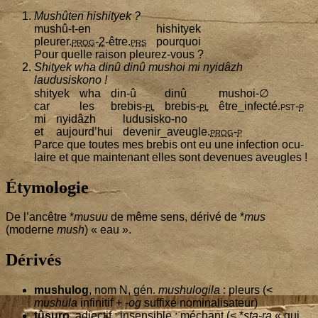
Mushû­ten hishityek ?
mushû-t-en
hishi­tyek
pleu­rer.
prog
-
2
-être.
prs
pour­quoi
Pour quelle rai­son pleurez-vous ?
Shi­tyek wha dinû dinû mushoi mi nyi­dâzh
laudusiskono !
shi­tyek
wha
din‑û
dinû
mushoi-∅
car
les
bre­bis-
pl
bre­bis-
pl
être_infecté.
pst
-
p
mi
nyi­dâzh
ludu­sis­ko-no
et
aujourd’­hui
devenir_aveugle.
prog
-
p
Parce que toutes mes bre­bis ont eu une infec­tion ocu­
laire et que main­te­nant elles sont deve­nues aveugles !
Étymologie
De l’an­cêtre *
musuu
de même sens, déri­vé de *
mus
(moderne
mush
) « eau ».
Dérivés
mushu­log
, nom N, gén.
mushu­lo­gi­la
: pleurs (<
mushu­la
infi­ni­tif +
-og
suf­fixe nominalisateur)
tûsu­ro
, adjec­tif : insen­sible ; méchant (< *
sta-ra
« qui