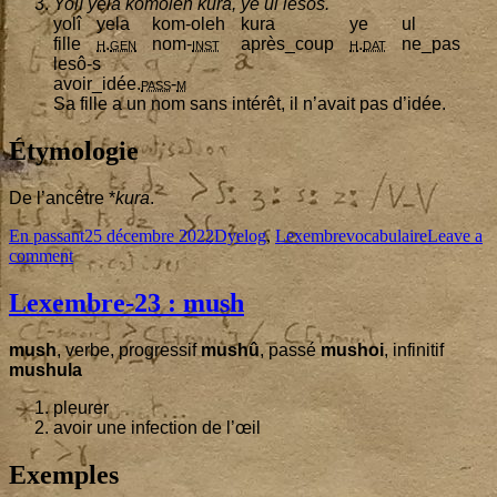
Yolî yela komo­leh kura, ye ul lesôs.
yolî
yela
kom-oleh
kura
ye
ul
fille
h
.
gen
nom-
inst
après_coup
h
.
dat
ne_pas
lesô‑s
avoir_idée.
pass
-
m
Sa fille a un nom sans inté­rêt, il n’a­vait pas d’idée.
Étymologie
De l’an­cêtre *
kura
.
Format
Published
Categories
Tags
En passant
25 décembre 2022
Dyelog
,
Lexembre
vocabulaire
Leave a
on
on
comment
Lexembre-
24
:
Lexembre-
23
: mush
kura
mush
, verbe, pro­gres­sif
mushû
, pas­sé
mushoi
, infi­ni­tif
mushu­la
pleu­rer
avoir une infec­tion de l’œil
Exemples