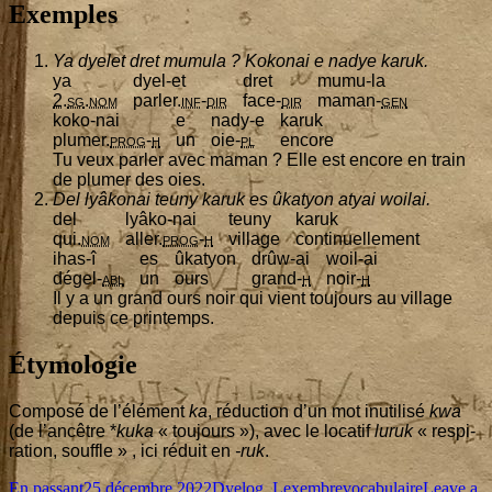
Exemples
Ya dye­let dret mumu­la ? Koko­nai e nadye karuk.
ya
dyel-et
dret
mumu-la
2
.
sg
.
nom
par­ler.
inf
-
dir
face-
dir
maman-
gen
koko-nai
e
nady‑e
karuk
plu­mer.
prog
-
h
un
oie-
pl
encore
Tu veux par­ler avec maman ? Elle est encore en train
de plu­mer des oies.
Del lyâ­ko­nai teu­ny karuk es ûka­tyon atyai woilai.
del
lyâ­ko-nai
teu­ny
karuk
qui.
nom
aller.
prog
-
h
vil­lage
conti­nuel­le­ment
ihas‑î
es
ûka­tyon
drûw-ai
woil-ai
dégel-
abl
un
ours
grand-
h
noir-
h
Il y a un grand ours noir qui vient tou­jours au vil­lage
depuis ce printemps.
Étymologie
Com­po­sé de l’élé­ment
ka
, réduc­tion d’un mot inuti­li­sé
kwa
(de l’an­cêtre *
kuka
« tou­jours »), avec le loca­tif
luruk
« res­pi­
ra­tion, souffle » , ici réduit en
-ruk
.
Format
Published
Categories
Tags
En passant
25 décembre 2022
Dyelog
,
Lexembre
vocabulaire
Leave a