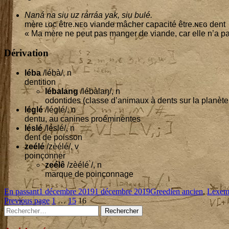
Naná na siụ uz rárráa yak, siụ bulé.
mère ʟᴏᴄ être.ɴᴇɢ viande mâcher capa­ci­té être.ɴᴇɢ dent
« Ma mère ne peut pas man­ger de viande, car elle n’a pa
Dérivation
léba
/lébà/, n
den­ti­tion
léba­lang
/lébàlaŋ/, n
odon­tides (classe d’a­ni­maux à dents sur la pla­nèt
léglé
/léglé/, n
den­tu, au canines proéminentes
lés­lé
/léslé/, n
dent de poisson
zeé­lé
/zèélé/, v
poin­çon­ner
zeé­lê
/zèélé ̀/, n
marque de poinçonnage
Format
Published
Categories
En passant
1 décembre 2019
1 décembre 2019
Greedien ancien
,
Lexem
Pagination
on
Page
Page
Page
Previous page
1
…
15
16
Main
Rechercher :
des
Sidebar