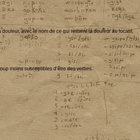
dou­leur, avec le nom de ce qui res­sent la dou­leur au loca­tif,
­coup moins sus­cep­tibles d’être des verbes.