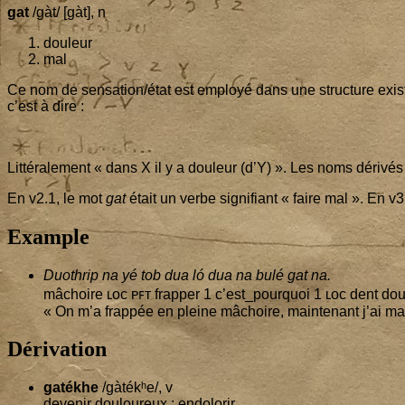
gat
/gàt/ [gàt], n
dou­leur
mal
Ce nom de sensation/état est employé dans une struc­ture exis­ten­
c’est à dire :
Lit­té­ra­le­ment « dans X il y a dou­leur (d’Y) ». Les noms déri­
En v
2
.
1
, le mot
gat
était un verbe signi­fiant « faire mal ». En v
3
Example
Duo­thrip na yé tob dua ló dua na bulé gat na.
mâchoire ʟᴏᴄ ᴘꜰᴛ frap­per
1
c’est_pourquoi
1
ʟᴏᴄ dent dou
« On m’a frap­pée en pleine mâchoire, main­te­nant j’ai ma
Dérivation
gaté­khe
/gàtékʰe/, v
deve­nir dou­lou­reux ; endolorir