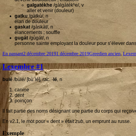
gal­ga­té­khe
/gàlgàtékʰe/, v
aller et venir (dou­leur)
gat­ku
/gàtkù/, n
élan de douleur
gas­kat
/gàskàt/, n
élan­ce­ments ; souffle
gugát
/gùgát/, n
per­sonne sainte employant la dou­leur pour s’é­le­ver dans 
Format
Published
Categories
En passant
2 décembre 2019
1 décembre 2019
Greedien ancien
,
Lexem
on
Lexembre #
1
bulé
/bùlé/ [bùˈ­lé], rac. -
lé
, n
canine
dent
poin­çon
Il fait par­tie des noms dési­gnant une par­tie du corps qui reçoiv
En v
2
.
1
, le mot pour « dent » était
zub
, un emprunt au russe.
Exemple