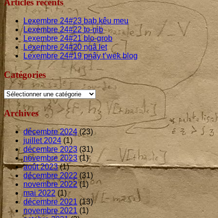
publications
Articles récents
Lexembre
24
#
23
bab kêu meu
Lexembre
24
#
22
to-nib
Lexembre
24
#
21
blo-grob
Lexembre
24
#
20
ngâ let
Lexembre
24
#
19
pnây t’wek blog
Catégories
Catégories
Archives
décembre 2024
(23)
juillet 2024
(1)
décembre 2023
(31)
novembre 2023
(1)
août 2023
(1)
décembre 2022
(31)
novembre 2022
(1)
mai 2022
(1)
décembre 2021
(13)
novembre 2021
(1)