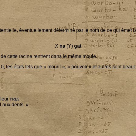
tielle, éven­tuel­le­ment déter­mi­né par le nom de ce qui émet la 
X
na
(Y)
gat
vés de cette racine rentrent dans le même moule.
.
0
, les états tels que « mou­rir », « pou­voir » et autres sont beau
­leur ᴘʀᴇꜱ
l aux dents. »