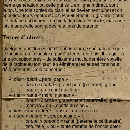
même géné­ra­tion ou celle qui suit, en ligne indi­rect, sont
nuon
. Une fois sor­ties du clan, elles deviennent
diom
et on
appel­le­ra leurs époux
dárak
. Pareille­ment, la (grande-)tante
céli­ba­taire est
ónuon
, comme la femme de l’oncle, mais une
fois mariée elle sor­ti­ra des rela­tions de parenté.
Termes d’adresse
Quelques-uns de ces noms ont une forme spé­ciale lorsque
le locu­teur ou la locu­trice parle à leurs réfé­rents. Il s’a­git – à
une excep­tion près – de suf­fixer au mot la der­nière voyelle
de la racine au ton haut, en éli­mi­nant les autres tons haut
déjà pré­sents. Cela concerne :
bab
>
babá
« père, papa »
óbab
>
obabá
« grand-père (pater­nel), grand-
papa » ou « chef du clan »
nan
>
naná
« mère, maman »
ónan
>
onaná
« grand-mère (pater­nelle), grand-
maman » ou « cheffe du clan »
kuis
>
kuisí
« frère, cou­sin » ou « neveu »
nuon
>
nuonó
« sœur, cousine »
ónuon
>
onuonó
« tante (pater­nelle céli­ba­taire),
tata, tatie) » ou « tante (femme de l’oncle pater­