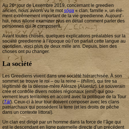
on
Parenté
Au
26
ᵉ jour de Lexembre
2019
, concer­nant le gree­dien
en
ancien, nous avions vu le mot
sóga
« clan, famille », un élé­
greedie
ment extrê­me­ment impor­tant de la vie gree­dienne. Aujourd’­
ancien
hui, nous allons exa­mi­ner plus en détail com­ment par­ler des
per­sonnes qui le composent.
Avant toutes choses, quelques expli­ca­tions préa­lables sur la
socié­té gree­dienne à l’é­poque où l’on par­lait cette langue au
quo­ti­dien, voi­ci plus de deux mille ans. Depuis, bien des
choses ont pu changer.
La société
Les Gree­diens vivent dans une socié­té hié­rar­chi­sée. À son
som­met se trouve le roi – ou la reine – (
thí­lim
), qui tire sa
légi­ti­mi­té de la déesse-mère Alé­raze (
Alueráz
). Le sou­ve­rain
crée et contrôle divers nobles régio­naux (
emïl
) qui gou­
vernent leurs ter­ri­toires en accord avec la poli­tique de la Tour
(
Tál
). Ceux-ci à leur tour doivent com­po­ser avec les clans
patriar­chaux qui pos­sèdent la terre (et les droits de pêche
dans un contexte littoral).
Un clan est diri­gé par un homme dans la force de l’âge qui
est le des­cen­dant en ligne pater­nelle directe d’un pré­cé­dent