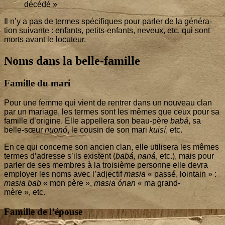
décédé »
Il n’y a pas de termes spé­ci­fiques pour par­ler de la géné­ra­
tion sui­vante : enfants, petits-enfants, neveux, etc. qui sont
morts avant le locuteur.
Noms dans la belle-famille
Famille du mari
Pour une femme qui vient de ren­trer dans un nou­veau clan
par un mariage, les termes sont les mêmes que ceux pour sa
famille d’o­ri­gine. Elle appel­le­ra son beau-père
babá
, sa
belle-sœur
nuonó
, le cou­sin de son mari
kuisí
, etc.
En ce qui concerne son ancien clan, elle uti­li­se­ra les mêmes
termes d’a­dresse s’ils existent (
babá, naná
, etc.), mais pour
par­ler de ses membres à la troi­sième per­sonne elle devra
employer les noms avec l’ad­jec­tif
masia
« pas­sé, loin­tain » :
masia bab
« mon père »,
masia ónan
« ma grand-
mère », etc.
Famille de l’épouse