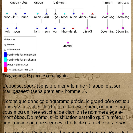
Dia­gramme de paren­té consanguine
L’é­pouse,
soo­ni
(sens pre­mier « femme »), appel­le­ra son
mari
gazeem
(sens pre­mier « homme »).
Notons que dans ce dia­gramme pré­cis, le grand-père est tou­
jours vivant et il est le chef du clan. Si le père, un oncle, un
cou­sin ou un frère est chef de clan, on le nom­me­ra éga­le­
ment
óbab
. De même, si la situa­tion est telle que la mère,
une cou­sine ou une sœur est cheffe de clan, elle sera
ónan
.
Les membres fémi­nins du clan qui ne sont pas mariées, de la