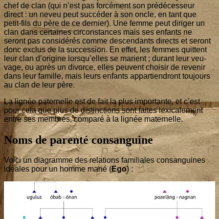
chef de clan (qui n’est pas for­cé­ment son pré­dé­ces­seur
direct : un neveu peut suc­cé­der à son oncle, en tant que
petit-fils du père de ce der­nier). Une femme peut diri­ger un
clan dans cer­taines cir­cons­tances mais ses enfants ne
seront pas consi­dé­rés comme des­cen­dants directs et seront
donc exclus de la suc­ces­sion. En effet, les femmes quittent
leur clan d’o­ri­gine lors­qu’elles se marient ; durant leur veu­
vage, ou après un divorce, elles peuvent choi­sir de reve­nir
dans leur famille, mais leurs enfants appar­tien­dront tou­jours
au clan de leur père.
La lignée pater­nelle est de fait la plus impor­tante, et c’est
pour cela que plus de dis­tinc­tions sont faites lexi­ca­le­ment
entre ses membres, com­pa­ré à la lignée maternelle.
Noms de parenté consanguine
Voi­ci un dia­gramme des rela­tions fami­liales consan­guines
idéales pour un homme marié (
Ego
) :