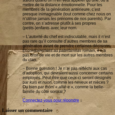
sœurs quand on n’en veut appe­ler qu’une, ou à
mettre de la dis­tance émo­tion­nelle. Pour les
membres de la géné­ra­tion anté­rieure, c’est
presque inima­gi­nable (tout comme chez nous on
n’u­ti­lise jamais les pré­noms de nos parents). Par
contre, on s’a­dresse plu­tôt à ses propres
(petits-)enfants avec leur nom.
– L’au­to­ri­té du chef est indis­cu­table, mais il n’est
pas rare qu’il consulte d’autres membres de sa
géné­ra­tion avant de prendre cer­taines déci­sions.
Et contrai­re­ment au
pater­fa­mi­las
romain, il n’a
pas droit de vie et de mort sur les autres membres
du clan.
– Bonne ques­tion ! Je n’ai pas réflé­chi aux cas
d’a­dop­tion, qui devraient aus­si concer­ner cer­tains
employés. Peut-être que ceux-ci seront dési­gnés
par
kuis
et
nuon
, comme les neveux et nièces ?
Ou bien par
thórrï
« allié·e », comme la belle-
famille du côté sororal ?
Connectez-vous pour répondre
↓
Laisser un commentaire