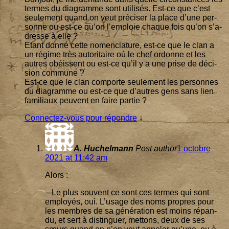
termes du dia­gramme sont uti­li­sés. Est-ce que c’est
seule­ment quand on veut pré­ci­ser la place d’une per­
sonne ou est-ce qu’on l’emploie chaque fois qu’on s’a­
dresse à elle ?
Etant don­né cette nomen­cla­ture, est-ce que le clan a
un régime très auto­ri­taire où le chef ordonne et les
autres obéissent ou est-ce qu’il y a une prise de déci­
sion commune ?
Est-ce que le clan com­porte seule­ment les per­sonnes
du dia­gramme ou est-ce que d’autres gens sans lien
fami­liaux peuvent en faire partie ?
Connectez-vous pour répondre
↓
A. Huchelmann
Post author
1 octobre
2021 at 11:42 am
Alors :
– Le plus sou­vent ce sont ces termes qui sont
employés, oui. L’u­sage des noms propres pour
les membres de sa géné­ra­tion est moins répan­
du, et sert à dis­tin­guer, met­tons, deux de ses