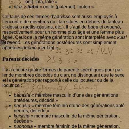
nel), tata, tatie »
uluz
>
babá
« oncle (pater­nel), tonton »
Cer­tains de ces termes d’a­dresse sont aus­si employés à
l’en­contre de membres du clan situés en-dehors du tableau
ci-des­sus (petits-cou­sins, etc.). Il s’a­git de
babá
et
onuonó
,
res­pec­ti­ve­ment pour un homme plus âgé et une femme plus
âgée. Ceux de la même géné­ra­tion sont inter­pe­lés avec
kuisí
et
nuonó
. Les géné­ra­tions pos­té­rieures sont sim­ple­ment
appe­lées
dee­mo
« enfant ».
Parents décédés
Il y a encore quatre termes de paren­té spé­ci­fiques pour par­
ler de membres décé­dés du clan, ne dis­tin­guant que le sexe
et la géné­ra­tion par rap­port à celle du locu­teur ou de la
locutrice :
baba­sia
« membre mas­cu­lin d’une des géné­ra­tions
anté­rieures, décédé »
nana­sia
« membre fémi­nin d’une des géné­ra­tions anté­
rieures, décédé »
kui­si­sia
« membre mas­cu­lin de la même géné­ra­tion,
décédé »
nuo­no­sia
« membre fémi­nin de la même géné­ra­tion,