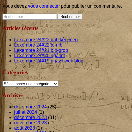
Vous devez
vous connecter
pour publier un commentaire.
Main
Rechercher :
Sidebar
Articles récents
Lexembre
24
#
23
bab kêu meu
Lexembre
24
#
22
to-nib
Lexembre
24
#
21
blo-grob
Lexembre
24
#
20
ngâ let
Lexembre
24
#
19
pnây t’wek blog
Catégories
Catégories
Archives
décembre 2024
(23)
juillet 2024
(1)
décembre 2023
(31)
novembre 2023
(1)
août 2023
(1)