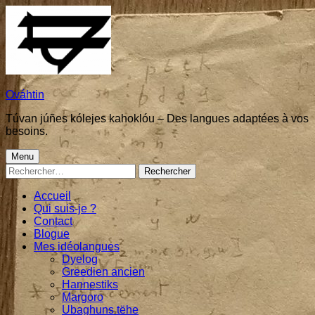
Skip
to
content
Ováhtin
Túvan júñes kólejes kahoklóu – Des langues adaptées à vos
besoins.
Primary
Menu
Rechercher :
Menu
Accueil
Qui suis-je ?
Contact
Blogue
Mes idéolangues
Dyelog
Greedien ancien
Hannestiks
Margoro
Ubaghuns tëhe