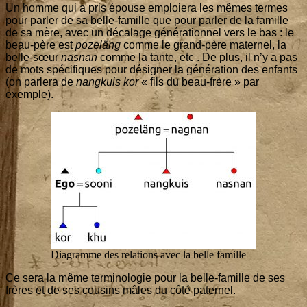
Un homme qui a pris épouse emploie­ra les mêmes termes
pour par­ler de sa belle-famille que pour par­ler de la famille
de sa mère, avec un déca­lage géné­ra­tion­nel vers le bas : le
beau-père est
pozeläng
comme le grand-père mater­nel, la
belle-sœur
nas­nan
comme la tante, etc . De plus, il n’y a pas
de mots spé­ci­fiques pour dési­gner la géné­ra­tion des enfants
(on par­le­ra de
nang­kuis kor
« fils du beau-frère » par
exemple).
Dia­gramme des rela­tions avec la belle famille
Ce sera la même ter­mi­no­lo­gie pour la belle-famille de ses
frères et de ses cou­sins mâles du côté paternel.