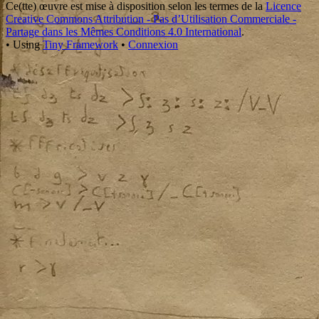
Content
Ce(tte)
œuvre
est mise à disposition selon les termes de la
Licence
Creative Commons Attribution - Pas d’Utilisation Commerciale -
Partage dans les Mêmes Conditions 4.0 International
.
•
Using
Tiny Framework
•
Connexion