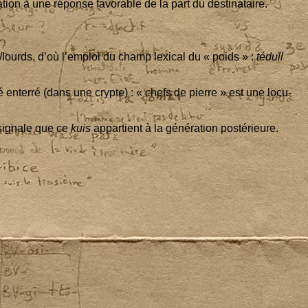
a­tion à une réponse favo­rable de la part du destinataire.
/lourds, d’où l’emploi du champ lexi­cal du « poids » :
téduǐl
é enter­ré (dans une crypte) : « chefs de pierre » est une locu­
ignale que ce
kuis
appar­tient à la géné­ra­tion postérieure.