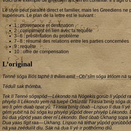
Voi­ci une exemple de gree­dien ancien en contexte. Il s’a­git d’
d’Iliós
(traduction)
Le style peut paraître direct et fami­lier, mais les Gree­diens ne
supé­rieurs. Le plan de la lettre est le suivant :
1
: pro­ve­nance et destination
2
: com­pli­ment en lien avec la requête
3
–
6
: pré­sen­ta­tion du problème
7
–
8
: résu­mé des rela­tions entre les par­ties concernées
9
: requête
10
: offre de compensation
L’original
Ten­né sóga Iliós taphé lï thí­lim emïl –Obí’sîm sóga Irlóom nä 
Téduǐl sak thómba,
Tek lï Ten­né sógapód — Lékon­do nä Nóge­kis gorúb lï yûpód r
phiyép lï Lékon­do yem nä tue­pé Ortúzdǎl Tírasia’biníg sóga d
wo lï gém duab opat yû. Tírasia’biníg óbab –Lis­puo lï dua lï yé t
gém yubit nä bú sóga ku phiyép yûpód deer phiyép Lékon­do. 
bú dua yûpód yaas deer ní Lékon­do. Bed óbab Úkhang sopa ku
Dua yaas tígịt raa — Úkhang. Lis­puo nä téthar yûpód gorúbbǒ
nä yaa zeé­duilít diu. Sák nä dua lï yé ir pot­thór­mo diû.