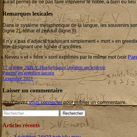
aurait per­mis de ne pas faire inter­ve­nir le noble, a bien eu lieu
Remarques lexicales
Dans le sys­tème méta­pho­rique de la langue, les sou­ve­nirs 
(ligne
2
),
téthar
et
zeé­duǐl
(ligne
9
).
Il n’y a pas d’ad­jec­tif tra­dui­sant sim­ple­ment « mort » en gree
tion dési­gnant une lignée d’ancêtres.
«
Neveu » et « frère » sont expri­més par le même mot (voir
Pare
Published
Author
Categories
Tags
17 octobre 2021
A. Huchelmann
Greedien ancien
texte
on
Navigation
Previous
Parenté en greedien ancien
article:
Next
Lexembre
2021
de
article:
l’article
Laisser un commentaire
Vous devez
vous connecter
pour publier un commentaire.
Main
Rechercher :
Sidebar
Articles récents