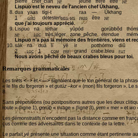
pierre
chef_clan
np
jeune
frère
être
np
Lis­puo est le neveu de l’an­cien chef Úkhang,
dua
yaas
tígị‑t
raa
—
Úkhang
1
gno
détes­ter\
neg
-
ms
pass
être
np
que j’ai tou­jours apprécié.
Lis­puo
nä
téthar
yûpód
gorúbbǒd
thóm
np
loc
très.léger
zone_pêche
éten­due
mémo
Lis­puo n’a pas la mémoire des fron­tières, viens et re
sák
nä
dua
lï
yé
ir
pot­thór­mo
diû
2
loc
1
com
prf
grand
crabe.bleu
fut
Nous avons pêché de beaux crabes bleus pour toi.
Remarques grammaticales
Les tirets < – > et < — > signalent que le ton géné­ral de la phras
« le fils du for­ge­ron » et
gutúz –kor
« (mon) fils for­ge­ron ». Le 
8
.
Sans pré­po­si­tions (ou post­po­si­tions autres que les deux cli­
route » (ligne
1
),
gorúb
« rivage » (ligne
3
),
yem
« mer » et
wo
«
Les démons­tra­tifs n’en­codent pas la dis­tance comme en fran­çais
çus comme des adver­saires dans le contexte de la lettre.
Le par­fait
yé
pré­sente une situa­tion comme étant per­ti­nente au