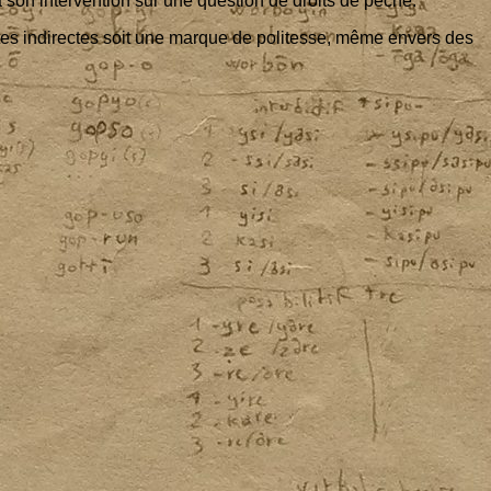
 son inter­ven­tion sur une ques­tion de droits de pêche.
quêtes indi­rectes soit une marque de poli­tesse, même envers des