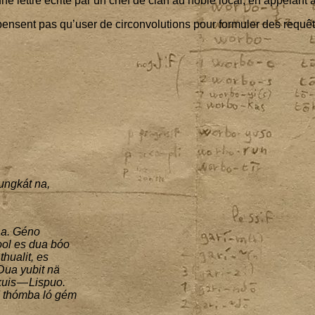
une lettre écrite par un chef de clan au noble local, en appe­lant à
 pensent pas qu’u­ser de cir­con­vo­lu­tions pour for­mu­ler des re
sungkát na,
aa. Géno
ool es dua bóo
hua­lit, es
Dua yubit nä
is — Lis­puo.
d thóm­ba ló gém