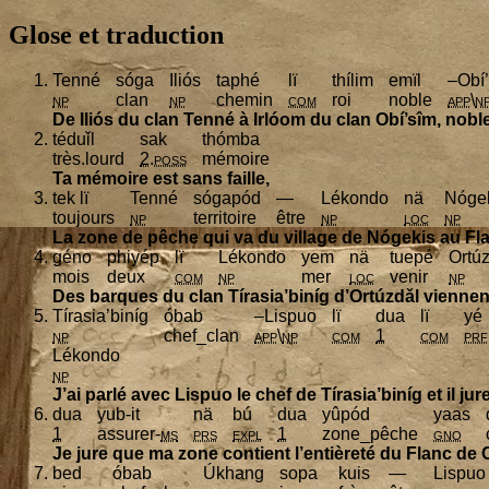
Glose et traduction
Ten­né
sóga
Iliós
taphé
lï
thí­lim
emïl
–Obí’
np
clan
np
che­min
com
roi
noble
app
\
n
De Iliós du clan Ten­né à Irlóom du clan Obí’­sîm, noble
téduǐl
sak
thóm­ba
très.lourd
2
.
poss
mémoire
Ta mémoire est sans faille,
tek lï
Ten­né
sógapód
—
Lékon­do
nä
Nóge­
tou­jours
np
ter­ri­toire
être
np
loc
np
La zone de pêche qui va du vil­lage de Nóge­kis au Fla
géno
phiyép
lï
Lékon­do
yem
nä
tue­pé
Ortú
mois
deux
com
np
mer
loc
venir
np
Des barques du clan Tíra­sia’­biníg d’Ortúzdǎl vienn
Tíra­sia’­biníg
óbab
–Lis­puo
lï
dua
lï
yé
np
chef_clan
app
\
np
com
1
com
prf
Lékon­do
np
J’ai par­lé avec Lis­puo le chef de Tíra­sia’­biníg et il 
dua
yub-it
nä
bú
dua
yûpód
yaas
1
assu­rer-
ms
prs
expl
1
zone_pêche
gno
Je jure que ma zone contient l’en­tiè­re­té du Flanc de 
bed
óbab
Úkhang
sopa
kuis
—
Lis­puo