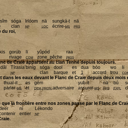
­sîm
sóga
Irlóom
nä
sungká‑t
nä
p
clan
np
loc
écrire-
ms
prs
 du roi,
kis
gorúb
lï
yûpód
raa
rivage
com
zone_pêche
pass
nc de Craie appar­tient au clan Ten­né depuis toujours.
zdǎl
Tíra­sia’­biníg
sóga
dool
es
dua
bóo
wo
lï
np
clan
barque
et
1
accord
trou
co
ent dans les eaux devant le Flanc de Craie depuis deux mois
thual-it
es
gém
yub-it
nä
bú
s
par­ler-
ms
et
dem
.
pron
.adver­saire
assu­rer-
ms
prs
expl
c
jure que la fron­tière entre nos zones passe par le Flanc de Crai
deer
ní
Lékon­do
conte­nir
entier
np
Craie.