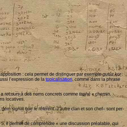
ap­po­si­tion : cela per­met de dis­tin­guer par exemple
gutúz kor
us­si l’ex­pres­sion de la
topi­ca­li­sa­tion
, comme dans la phrase
en a recours à des noms concrets comme
taphé
« che­min,
ons locatives.
,
gém
signal que le réfé­rent –l’autre clan et son chef– sont per­
e
5
, il per­met de com­prendre « une dis­cus­sion préa­lable, qui