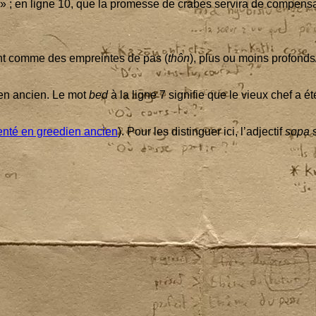
 » ; en ligne
10
, que la pro­messe de crabes ser­vi­ra de com­pen­s
sont comme des empreintes de pas (
thôn
), plus ou moins profonds
­dien ancien. Le mot
bed
à la ligne
7
signi­fie que le vieux chef a ét
n­té en gree­dien ancien
). Pour les dis­tin­guer ici, l’ad­jec­tif
sopa
s