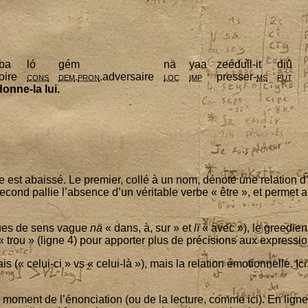
­ba
ló
gém
nä
yaa
zeé­duǐl-it
diû
ire
cons
dem
.
pron
.adver­saire
loc
imp
pres­ser-
ms
fut
donne-la lui.
e est abais­sé. Le pre­mier, col­lé à un nom, dénote une rela­tion d’
second pal­lie l’ab­sence d’un véri­table verbe « être », et per­met a
tiques de sens vague
nä
« dans, à, sur » et
lï
« avec »), le gree­di
 trou » (ligne
4
) pour appor­ter plus de pré­ci­sions aux expres­si
 (« celui-ci » vs « celui-là »), mais la rela­tion émo­tion­nelle. Ici
 moment de l’é­non­cia­tion (ou de la lec­ture, comme ici). En lign