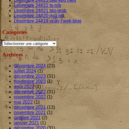
Lexembre
24
#
23
bab kêu meu
Lexembre
24
#
22
to-nib
Lexembre
24
#
21
blo-grob
Lexembre
24
#
20
ngâ let
Lexembre
24
#
19
pnây t’wek blog
Catégories
Catégories
Archives
décembre 2024
(23)
juillet 2024
(1)
décembre 2023
(31)
novembre 2023
(1)
août 2023
(1)
décembre 2022
(31)
novembre 2022
(1)
mai 2022
(1)
décembre 2021
(13)
novembre 2021
(1)
octobre 2021
(2)
janvier 2021
(1)
décembre 2020
(31)