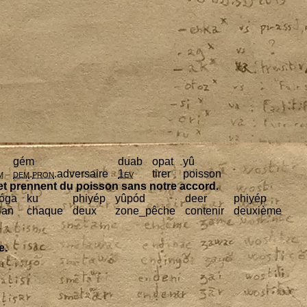
gém
duab
opat
yû
m
dem
.
pron
.adver­saire
1
ev
tirer
pois­son
 et prennent du pois­son sans notre accord.
óga
ku
phiyép
yûpód
deer
phiyép
lan
chaque
deux
zone_pêche
conte­nir
deuxième
e.