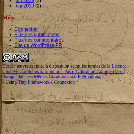
juin 2019
(3)
mai 2019
(2)
Méta
Connexion
Flux des publications
Flux des commentaires
Site de WordPress-FR
Footer
Content
Ce(tte)
œuvre
est mise à disposition selon les termes de la
Licence
Creative Commons Attribution - Pas d’Utilisation Commerciale -
Partage dans les Mêmes Conditions 4.0 International
.
•
Using
Tiny Framework
•
Connexion