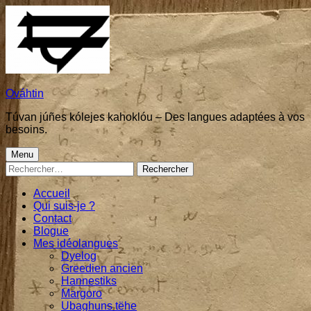
Skip
to
content
Ováhtin
Túvan júñes kólejes kahoklóu – Des langues adaptées à vos
besoins.
Primary
Menu
Rechercher :
Menu
Accueil
Qui suis-je ?
Contact
Blogue
Mes idéolangues
Dyelog
Greedien ancien
Hannestiks
Margoro
Ubaghuns tëhe