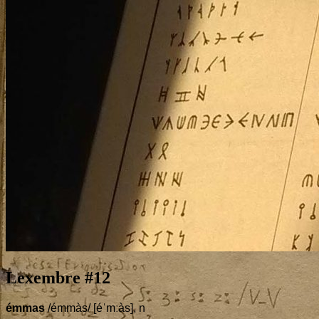
Lexembre #
12
émmas
/émmàs/ [éˈmːàs], n