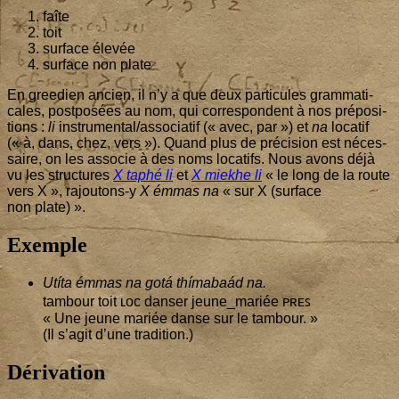
faîte
toit
sur­face élevée
sur­face non plate
En gree­dien ancien, il n’y a que deux par­ti­cules gram­ma­ti­
cales, post­po­sées au nom, qui cor­res­pondent à nos pré­po­si­
tions :
li
instrumental/associatif (« avec, par ») et
na
loca­tif
(« à, dans, chez, vers »). Quand plus de pré­ci­sion est néces­
saire, on les asso­cie à des noms loca­tifs. Nous avons déjà
vu les struc­tures
X taphé li
et
X mie­khe li
« le long de la route
vers X », rajoutons‑y
X émmas na
« sur X (sur­face
non plate) ».
Exemple
Utí­ta émmas na gotá thí­ma­baád na.
tam­bour toit ʟᴏᴄ dan­ser jeune_mariée ᴘʀᴇꜱ
« Une jeune mariée danse sur le tam­bour. »
(Il s’a­git d’une tradition.)
Dérivation