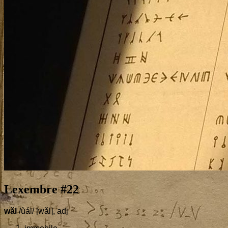
Lexembre #
22
wǎl
/ùál/ [wǎl], adj