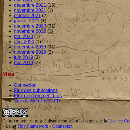
décembre 2021
(13)
novembre 2021
(1)
octobre 2021
(2)
janvier 2021
(1)
décembre 2020
(31)
novembre 2020
(1)
mai 2020
(1)
avril 2020
(1)
décembre 2019
(31)
novembre 2019
(2)
juin 2019
(3)
mai 2019
(2)
Méta
Connexion
Flux des publications
Flux des commentaires
Site de WordPress-FR
Footer
Content
Ce(tte)
œuvre
est mise à disposition selon les termes de la
Licence Cre
•
Using
Tiny Framework
•
Connexion