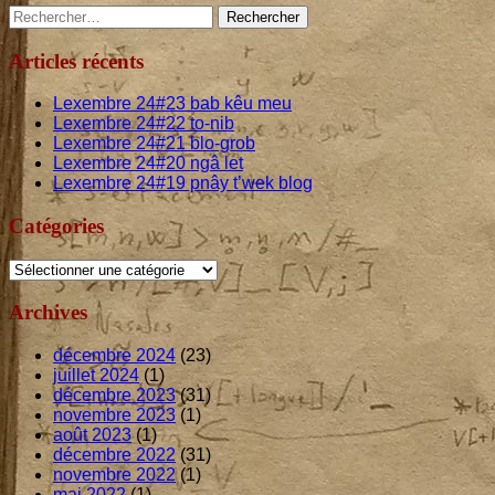
Main
Rechercher :
Sidebar
Articles récents
Lexembre
24
#
23
bab kêu meu
Lexembre
24
#
22
to-nib
Lexembre
24
#
21
blo-grob
Lexembre
24
#
20
ngâ let
Lexembre
24
#
19
pnây t’wek blog
Catégories
Catégories
Archives
décembre 2024
(23)
juillet 2024
(1)
décembre 2023
(31)
novembre 2023
(1)
août 2023
(1)
décembre 2022
(31)
novembre 2022
(1)
mai 2022
(1)