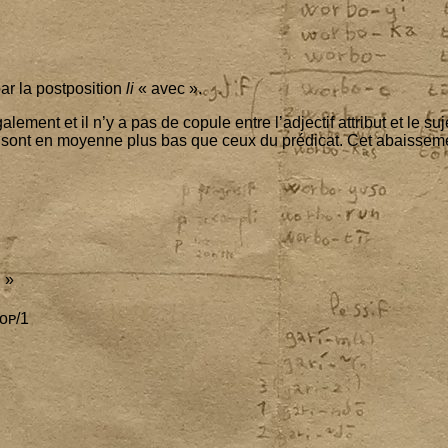
r la post­po­si­tion
li
« avec ».
­le­ment et il n’y a pas de copule entre l’ad­jec­tif attri­but et le s
t sont en moyenne plus bas que ceux du pré­di­cat. Cet abais­se­ment
. »
ᴏᴘ/
1