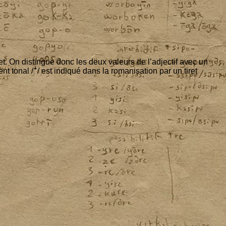
ujet. On dis­tingue donc les deux valeurs de l’ad­jec­tif avec un
 tonal /ꜜ/ est indi­qué dans la roma­ni­sa­tion par un tiret