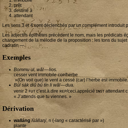
immo­bile
prêt
des­ti­né à
atten­dant
Les sens
3
et
4
sont déclen­chés par un com­plé­ment intro­duit pa
Les adjec­tifs épi­thètes pré­cèdent le nom, mais les pré­di­cats éga
chan­ge­ment de la mélo­die de la pro­po­si­tion : les tons du suje
cadratin —.
Exemples
Bom­mu ul, wǎl — lios.
ces­ser vent immo­bile ᴄᴏᴘ/herbe
»(On voit que) le vent a ces­sé (car) l’herbe est immobile
Búl sák diû bú tín li wǎl — dua.
venir
2
ꜰᴜᴛ c’est.à.dire ʀᴇᴘ/ceci.apprécié ɪɴꜱᴛ atten­dant ᴄ
« J’at­tends que tu viennes. »
Dérivation
walláng
/ùállaŋ/, n (-
lang
« carac­té­ri­sé par »)
plante