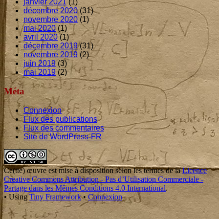
janvier 2021
(1)
décembre 2020
(31)
novembre 2020
(1)
mai 2020
(1)
avril 2020
(1)
décembre 2019
(31)
novembre 2019
(2)
juin 2019
(3)
mai 2019
(2)
Méta
Connexion
Flux des publications
Flux des commentaires
Site de WordPress-FR
Footer
Content
Ce(tte)
œuvre
est mise à disposition selon les termes de la
Licence
Creative Commons Attribution - Pas d’Utilisation Commerciale -
Partage dans les Mêmes Conditions 4.0 International
.
•
Using
Tiny Framework
•
Connexion