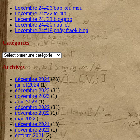
Lexembre
24
#
23
bab kêu meu
Lexembre
24
#
22
to-nib
Lexembre
24
#
21
blo-grob
Lexembre
24
#
20
ngâ let
Lexembre
24
#
19
pnây t’wek blog
Catégories
Catégories
Archives
décembre 2024
(23)
juillet 2024
(1)
décembre 2023
(31)
novembre 2023
(1)
août 2023
(1)
décembre 2022
(31)
novembre 2022
(1)
mai 2022
(1)
décembre 2021
(13)
novembre 2021
(1)
octobre 2021
(2)