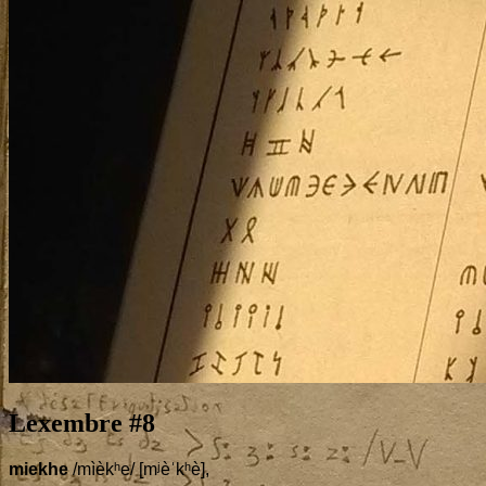
Lexembre #
8
mie­khe
/mìèkʰe/ [mʲèˈkʰè],