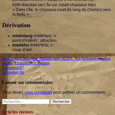
forêt direc­tion ɪɴꜱᴛ île ʟoᴄ cou­rir chas­seur ᴘʀᴇꜱ
« Dans l’île, le chas­seur court (le long du che­min) vers
la forêt. »
Dérivation
mie­kh­lang
/mìèkʰlaŋ/, n
point d’in­té­rêt ; attraction
miek­khu
/mìèkʰkʰù/, n
coup d’œil
Format
Published
Author
Categories
En passant
8 décembre 2019
28 mars 2020
A. Huchelmann
Greedien
on
Tags
ancien
,
Lexembre
vocabulaire
Navigation
Previous
Lexembre #
7
article:
Next
Lexembre #
9
de
article:
l’article
Laisser un commentaire
Vous devez
vous connecter
pour publier un commentaire.
Main
Rechercher :
Sidebar
Articles récents