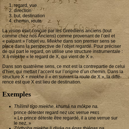
regard, vue
direc­tion
but, des­ti­na­tion
che­min, route
La vision était conçue par les Gree­diens anciens (tout
comme chez nos Anciens) comme pro­ve­nant de l’œil et
« pal­pant » l’ob­jet vu.
Mie­khe
dans son pre­mier sens se
place dans la pers­pec­tive de l’ob­jet regar­dé. Pour pré­ci­ser
de qui part le regard, on uti­lise une struc­ture ins­tru­men­tale :
X
li mie­khe
« le regard de X, qui vient de X ».
Dans son qua­trième sens, ce mot est la contre­par­tie de celui
d’hier, qui met­tait l’ac­cent sur l’o­ri­gine d’un che­min. Dans la
struc­ture X +
mie­khe li
« en sui­vant la route de X », la dif­fé­
rence est que X est lieu de destination.
Exemples
Thílí­mil tígo mie­khe, khumá na mókpe na.
prince détes­ter regard nez ʟᴏᴄ ver­rue ᴘʀᴇꜱ
« Le prince déteste être regar­dé, il a une ver­rue sur
le nez. »
Zór­tho­ba mie­khe li diyáa na énas thié­nas na.