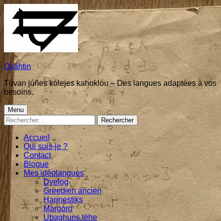
Skip
to
content
Ováhtin
Túvan júñes kólejes kahoklóu – Des langues adaptées à vos
besoins.
Primary
Menu
Rechercher :
Menu
Accueil
Qui suis-je ?
Contact
Blogue
Mes idéolangues
Dyelog
Greedien ancien
Hannestiks
Margoro
Ubaghuns tëhe