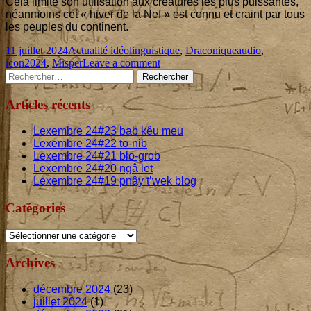
Cela limite son uti­li­sa­tion aux créa­tures les plus puis­santes,
néan­moins cet « hiver de la Nef » est connu et craint par tous
les peuples du continent.
Published
Categories
Tags
11 juillet 2024
Actualité idéolinguistique
,
Draconique
audio
,
on
on
icon2024
,
Misper
Leave a comment
Main
Rechercher :
Qu’est-
ce
Sidebar
que
Articles récents
le
draconique ?
Lexembre
24
#
23
bab kêu meu
Lexembre
24
#
22
to-nib
Lexembre
24
#
21
blo-grob
Lexembre
24
#
20
ngâ let
Lexembre
24
#
19
pnây t’wek blog
Catégories
Catégories
Archives
décembre 2024
(23)
juillet 2024
(1)