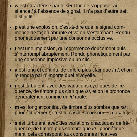
w
est carac­té­ri­sé par le seul fait de s’opposer au
silence / à l’absence de signal, il n’a pas d’autre trait
distinctif.
p
est une explo­sion, c’est-à-dire que le signal com­
mence de façon abrupte et va en s’estompant. Ren­du
pho­né­ti­que­ment par une consonne occlusive.
ʇ
est une implo­sion, qui com­mence dou­ce­ment puis
s’interrompt abrup­te­ment. Ren­du pho­né­ti­que­ment par
une consonne implo­sive ou un clic.
a
est long et conti­nu, de timbre plus clair que /m/, et on
le ren­dra par n’importe quelle voyelle.
r
est tur­bu­lent, avec des varia­tions cycliques de fré­
quence, de timbre plus clair que /s/, et on le pro­nonce
géné­ra­le­ment comme un /r/ roulé.
m
est long et conti­nu, de timbre plus sombre que /a/ ;
pho­né­ti­que­ment, c’est le cas des consonnes nasales.
s
est tur­bu­lent, avec des varia­tions chao­tiques de fré­
quence, de timbre plus sombre que /r/ ; pho­né­ti­que­
ment, cela cor­res­pond aux consonnes fricatives.