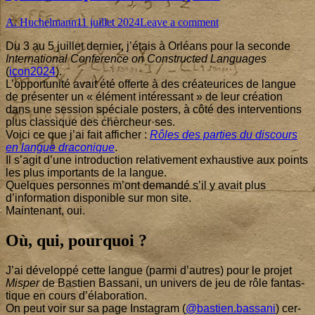
Author
Published
on
A. Huchelmann
11 juillet 2024
Leave a comment
on
Qu’est-
Du
3
au
5
juillet der­nier, j’étais à Orléans pour la seconde
ce
Inter­na­tio­nal Confe­rence on Construc­ted Lan­guages
que
(
icon
2024
).
le
L’opportunité avait été offerte à des créa­teu­rices de langue
draconique ?
de pré­sen­ter un « élé­ment inté­res­sant » de leur créa­tion
dans une ses­sion spé­ciale pos­ters, à côté des inter­ven­tions
plus clas­sique des chercheur·ses.
Voi­ci ce que j’ai fait affi­cher :
Rôles des par­ties du dis­cours
en langue dra­co­nique
.
Il s’agit d’une intro­duc­tion rela­ti­ve­ment exhaus­tive aux points
les plus impor­tants de la langue.
Quelques per­sonnes m’ont deman­dé s’il y avait plus
d’information dis­po­nible sur mon site.
Main­te­nant, oui.
Où, qui, pourquoi ?
J’ai déve­lop­pé cette langue (par­mi d’autres) pour le pro­jet
Mis­per
de Bas­tien Bas­sa­ni, un uni­vers de jeu de rôle fan­tas­
tique en cours d’élaboration.
On peut voir sur sa page Ins­ta­gram (
@bastien.bassani
) cer­