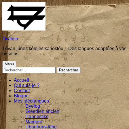
Skip
to
content
Ováhtin
Túvan júñes kólejes kahoklóu – Des langues adaptées à vos
besoins.
Primary
Menu
Rechercher :
Menu
Accueil
Qui suis-je ?
Contact
Blogue
Mes idéolangues
Dyelog
Greedien ancien
Hannestiks
Margoro
Ubaghuns tëhe