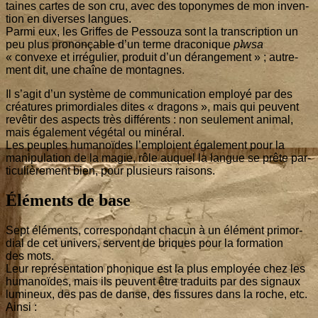
taines cartes de son cru, avec des topo­nymes de mon inven­
tion en diverses langues.
Par­mi eux, les Griffes de Pes­sou­za sont la trans­crip­tion un
peu plus pro­non­çable d’un terme dra­co­nique
pʇw­sa
« convexe et irré­gu­lier, pro­duit d’un déran­ge­ment » ; autre­
ment dit, une chaîne de montagnes.
Il s’agit d’un sys­tème de com­mu­ni­ca­tion employé par des
créa­tures pri­mor­diales dites « dra­gons », mais qui peuvent
revê­tir des aspects très dif­fé­rents : non seule­ment ani­mal,
mais éga­le­ment végé­tal ou minéral.
Les peuples huma­noïdes l’emploient éga­le­ment pour la
mani­pu­la­tion de la magie, rôle auquel la langue se prête par­
ti­cu­liè­re­ment bien, pour plu­sieurs raisons.
Éléments de base
Sept élé­ments, cor­res­pon­dant cha­cun à un élé­ment pri­mor­
dial de cet uni­vers, servent de briques pour la for­ma­tion
des mots.
Leur repré­sen­ta­tion pho­nique est la plus employée chez les
huma­noïdes, mais ils peuvent être tra­duits par des signaux
lumi­neux, des pas de danse, des fis­sures dans la roche, etc.
Ainsi :