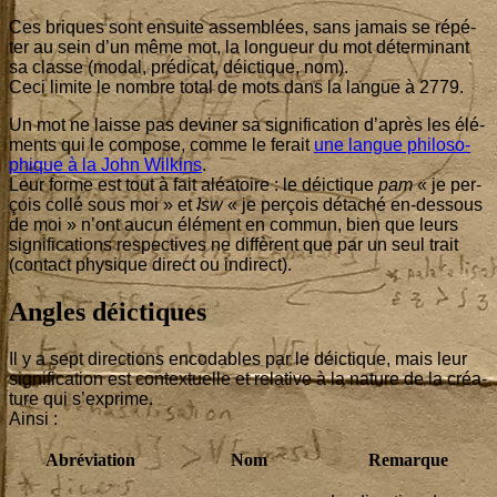
Ces briques sont ensuite assem­blées, sans jamais se répé­
ter au sein d’un même mot, la lon­gueur du mot déter­mi­nant
sa classe (modal, pré­di­cat, déic­tique, nom).
Ceci limite le nombre total de mots dans la langue à
2779
.
Un mot ne laisse pas devi­ner sa signi­fi­ca­tion d’après les élé­
ments qui le com­pose, comme le ferait
une langue phi­lo­so­
phique à la John Wil­kins
.
Leur forme est tout à fait aléa­toire : le déic­tique
pam
« je per­
çois col­lé sous moi » et
ʇsw
« je per­çois déta­ché en-des­sous
de moi » n’ont aucun élé­ment en com­mun, bien que leurs
signi­fi­ca­tions res­pec­tives ne dif­fèrent que par un seul trait
(contact phy­sique direct ou indirect).
Angles déictiques
Il y a sept direc­tions enco­dables par le déic­tique, mais leur
signi­fi­ca­tion est contex­tuelle et rela­tive à la nature de la créa­
ture qui s’exprime.
Ainsi :
Abré­via­tion
Nom
Remarque