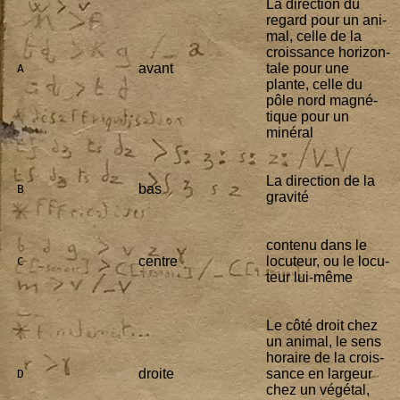
La direc­tion du
regard pour un ani­
mal, celle de la
crois­sance hori­zon­
avant
tale pour une
 A
plante, celle du
pôle nord magné­
tique pour un
minéral
La direc­tion de la
bas
 B
gravité
conte­nu dans le
centre
locu­teur, ou le locu­
 C
teur lui-même
Le côté droit chez
un ani­mal, le sens
horaire de la crois­
droite
sance en lar­geur
 D
chez un végé­tal,