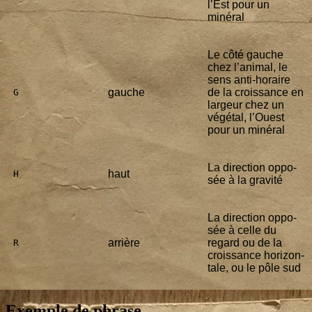
l’Est pour un
minéral
Le côté gauche
chez l’animal, le
sens anti-horaire
gauche
de la crois­sance en
 G
lar­geur chez un
végé­tal, l’Ouest
pour un minéral
La direc­tion oppo­
haut
 H
sée à la gravité
La direc­tion oppo­
sée à celle du
arrière
regard ou de la
 R
crois­sance hori­zon­
tale, ou le pôle sud
Exemple de phrase