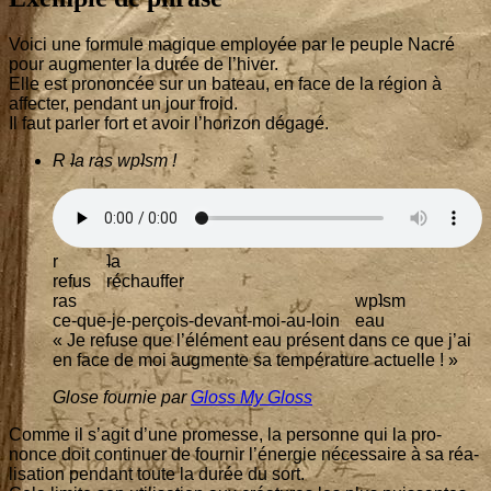
Voi­ci une for­mule magique employée par le peuple Nacré
pour aug­men­ter la durée de l’hiver.
Elle est pro­non­cée sur un bateau, en face de la région à
affec­ter, pen­dant un jour froid.
Il faut par­ler fort et avoir l’horizon dégagé.
R ʇa ras wpʇsm !
r
ʇa
refus
réchauf­fer
ras
wpʇsm
ce-que-je-per­çois-devant-moi-au-loin
eau
« Je refuse que l’élé­ment eau pré­sent dans ce que j’ai
en face de moi aug­mente sa tem­pé­ra­ture actuelle ! »
Glose four­nie par
Gloss My Gloss
Comme il s’agit d’une pro­messe, la per­sonne qui la pro­
nonce doit conti­nuer de four­nir l’énergie néces­saire à sa réa­
li­sa­tion pen­dant toute la durée du sort.