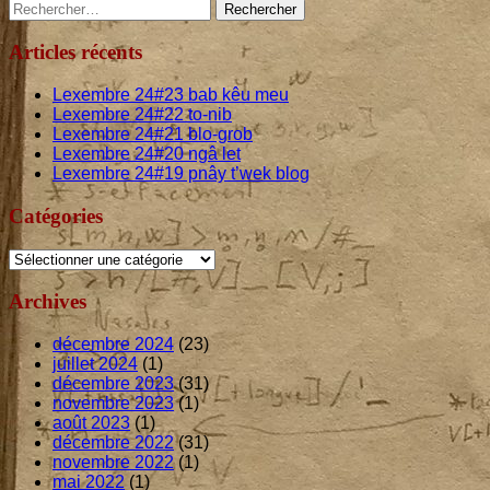
Main
Rechercher :
Vále
aetíhtouɣajasikoka
Sidebar
Articles récents
Lexembre
24
#
23
bab kêu meu
Lexembre
24
#
22
to-nib
Lexembre
24
#
21
blo-grob
Lexembre
24
#
20
ngâ let
Lexembre
24
#
19
pnây t’wek blog
Catégories
Catégories
Archives
décembre 2024
(23)
juillet 2024
(1)
décembre 2023
(31)
novembre 2023
(1)
août 2023
(1)
décembre 2022
(31)
novembre 2022
(1)
mai 2022
(1)