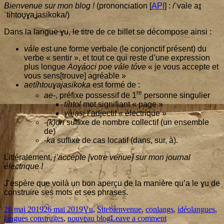
Bien­ve­nue sur mon blog !
(pro­non­cia­tion [
API
] : /ˈvale aɪ̯
aetíhtouɣaj
Cambridge
ˈtihtoʊ̯ɣaʝasikoka/)
Dans la langue ɣu, le titre de ce billet se décom­pose ainsi :
vále
est une forme ver­bale (le conjonc­tif pré­sent) du
verbe « sen­tir », et tout ce qui reste d’une expres­sion
plus longue
Aoɣáo­ci poe vále tóve
« je vous accepte et
vous sens[trouve] agréable »
aetíh­touɣa­ja­si­ko­ka
est for­mé de :
re
ae
-, pré­fixe pos­ses­sif de
1
per­sonne singulier
tíh­tol
mot signi­fiant « page »
ɣája­si
l’ad­jec­tif « électrique »
-(k)on
suf­fixe de nombre col­lec­tif (un ensemble
de)
-
ka
suf­fixe de cas loca­tif (dans, sur, à).
Lit­té­ra­le­ment,
j’ac­cepte [votre venue] sur mon jour­nal
électrique !
J’es­père que voi­là un bon aper­çu de la manière qu’a le ɣu de
construire ses mots et ses phrases.
Published
Categories
Tags
26 mai 2019
26 mai 2019
Ɣu
,
Site
bienvenue
,
conlangs
,
idéolangues
,
on
on
langues construites
,
nouveau blog
Leave a comment