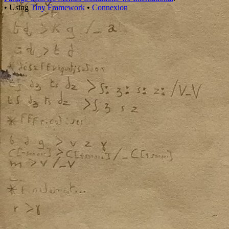
•
Using
Tiny Framework
•
Connexion