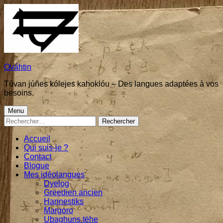
Skip
to
content
Ováhtin
Túvan júñes kólejes kahoklóu – Des langues adaptées à vos
besoins.
Primary
Menu
Rechercher :
Menu
Accueil
Qui suis-je ?
Contact
Blogue
Mes idéolangues
Dyelog
Greedien ancien
Hannestiks
Margoro
Ubaghuns tëhe