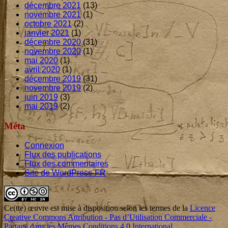
décembre 2021
(13)
novembre 2021
(1)
octobre 2021
(2)
janvier 2021
(1)
décembre 2020
(31)
novembre 2020
(1)
mai 2020
(1)
avril 2020
(1)
décembre 2019
(31)
novembre 2019
(2)
juin 2019
(3)
mai 2019
(2)
Méta
Connexion
Flux des publications
Flux des commentaires
Site de WordPress-FR
Footer
Content
Ce(tte)
œuvre
est mise à disposition selon les termes de la
Licence
Creative Commons Attribution - Pas d’Utilisation Commerciale -
Partage dans les Mêmes Conditions 4.0 International
.