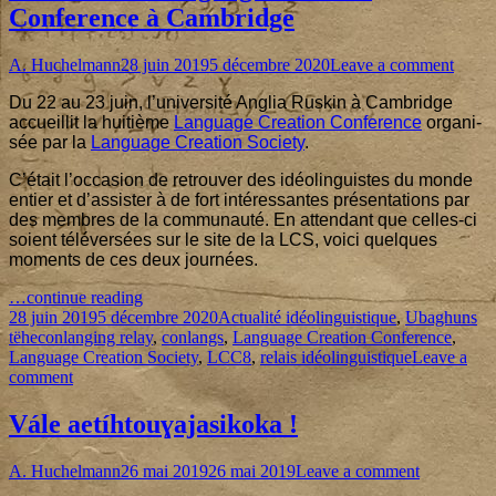
Conference à Cambridge
Author
Published
on
A. Huchelmann
28 juin 2019
5 décembre 2020
Leave a comment
on
La
Du
22
au
23
juin, l’u­ni­ver­si­té Anglia Rus­kin à Cam­bridge
huiti
accueillit la hui­tième
Lan­guage Crea­tion Confe­rence
orga­ni­
Lang
sée par la
Lan­guage Crea­tion Socie­ty
.
Creat
Confe
C’é­tait l’oc­ca­sion de retrou­ver des idéo­lin­guistes du monde
à
entier et d’as­sis­ter à de fort inté­res­santes pré­sen­ta­tions par
Cambr
des membres de la com­mu­nau­té. En atten­dant que celles-ci
soient télé­ver­sées sur le site de la LCS, voi­ci quelques
moments de ces deux journées.
« La
…conti­nue rea­ding
Published
hui­
Categories
28 juin 2019
5 décembre 2020
Actualité idéolinguistique
,
Ubaghuns
on
Tags
tième
tëhe
conlanging relay
,
conlangs
,
Language Creation Conference
,
Lan­
Language Creation Society
,
LCC8
,
relais idéolinguistique
Leave a
on
guage
comment
La
Crea­
huitième
tion
Vále aetíhtouɣajasikoka !
Language
Confe­
Creation
rence
Author
Published
on
A. Huchelmann
26 mai 2019
26 mai 2019
Leave a comment
Conference
à
on
Vále
à
Cambridge »