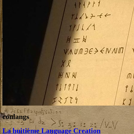
Tag:
conlangs
La huitième Language Creation