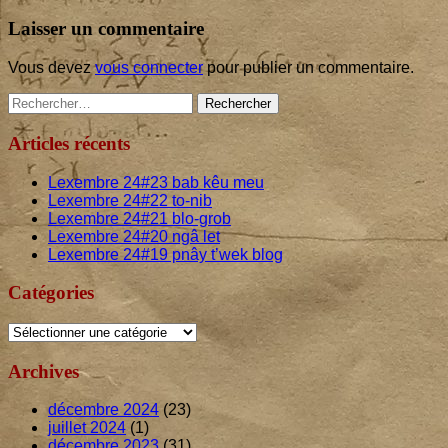
de
article:
l’article
Laisser un commentaire
Vous devez
vous connecter
pour publier un commentaire.
Main
Rechercher :
Sidebar
Articles récents
Lexembre
24
#
23
bab kêu meu
Lexembre
24
#
22
to-nib
Lexembre
24
#
21
blo-grob
Lexembre
24
#
20
ngâ let
Lexembre
24
#
19
pnây t’wek blog
Catégories
Catégories
Archives
décembre 2024
(23)
juillet 2024
(1)
décembre 2023
(31)