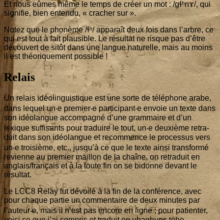
Et nous eûmes même le temps de créer un mot : /ɡɬʰnɤ/, qui
signi­fie, bien enten­du, « cra­cher sur ».
Notez que le pho­nème /ɬʰ/ appa­raît deux fois dans l’arbre, ce
qui est tout à fait plau­sible. Le résul­tat ne risque pas d’être
décou­vert de sitôt dans une langue natu­relle, mais au moins
il est théo­ri­que­ment possible !
Relais
Un relais idéo­lin­guis­tique est une sorte de télé­phone arabe,
dans lequel un‧e premier‧e participant‧e envoie un texte dans
son idéo­langue accom­pa­gné d’une gram­maire et d’un
lexique suf­fi­sants pour tra­duire le tout, un‧e deuxième retra­
duit dans son idéo­langue et recom­mence le pro­ces­sus vers
un‧e troi­sième, etc., jus­qu’à ce que le texte ain­si trans­for­mé
revienne au pre­mier maillon de la chaîne, on retra­duit en
anglais/français et à la toute fin on se bidonne devant le
résultat.
Le LCC
8
Relay fut dévoi­lé à la fin de la confé­rence, avec
pour chaque par­tie un com­men­taire de deux minutes par
l’auteur‧e, mais il n’est pas encore en ligne ; pour patien­ter,
voi­ci ce que j’ai com­pris et tra­duit en ubag­huns tëhe