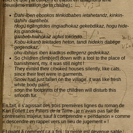
(deuxième maillon de la chaîne) :
Dahi-iben ebon­kos tën­kid­babes ieta­he­tandz, kin­kin-
dahi­hi dan­ti­he­bi.
Hogu tigëng­tides iin­giadho­kaz gekeb­di­kaz, hogu hide­
kis gian­de­ku,
gan­beb-hia­ho­kaz aghis tokon­do.
Kobu-kikanb teki­tades heton, tan­di hide­kis dab­tige
gegend­kaz,
ohu-ibi­hius iben kiad­kos edte­genz gedekikaz.
So chil­dren climb(ed) down with a tool to the place of
banish­ment, my, it was still night !
They exi­ted their croo­ked houses silent­ly, like cats,
since their feet were in gar­ments.
Snow had just fal­len on the vil­lage, it was like fresh
white body paint,
soon the foot­prints of the chil­dren will dis­turb this
smooth fur.
En fait, il s’a­gis­sait des trois pre­mières lignes du roman de
Ken Fol­lett
Les Piliers de la Terre
; je n’a­vais pas fait de
contre­sens majeur, sauf à com­prendre « pen­dai­son » comme
« des­cendre en rap­pel vers un lieu de jugement » !
Et quant à com­ment ça a fini : la neige est deve­nue sable,