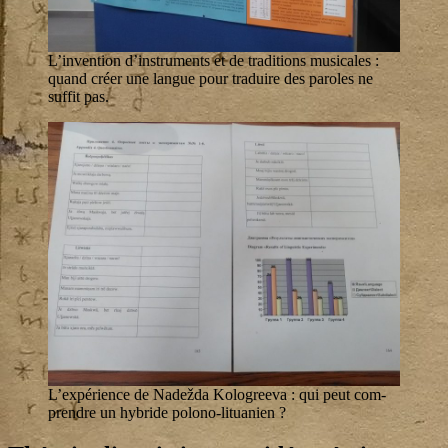
L’in­ven­tion d’ins­tru­ments et de tra­di­tions musi­cales :
quand créer une langue pour tra­duire des paroles ne
suf­fit pas.
L’ex­pé­rience de Nadež­da Kolo­gree­va : qui peut com­
prendre un hybride polono-lituanien ?