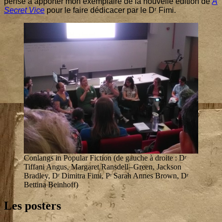
pen­sé à appor­ter mon exem­plaire de la nou­velle édi­tion de
A
Secret Vice
pour le faire dédi­ca­cer par le Dʳ Fimi.
Conlangs in Popu­lar Fic­tion (de gauche à droite : Dʳ
Tif­fa­ni Angus, Mar­ga­ret Rans­dell – Green, Jack­son
Brad­ley, Dʳ Dimi­tra Fimi, Pʳ Sarah Annes Brown, Dʳ
Bet­ti­na Beinhoff)
Les posters