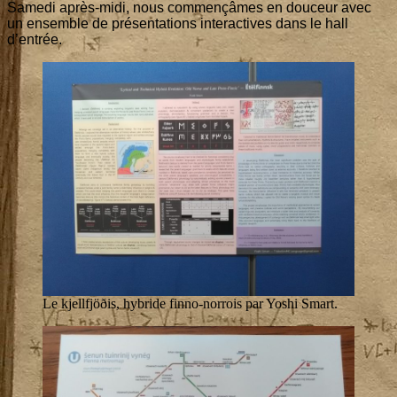
Same­di après-midi, nous com­men­çâmes en dou­ceur avec
un ensemble de pré­sen­ta­tions inter­ac­tives dans le hall
d’entrée.
Le kjellf­jöðis, hybride fin­no-nor­rois par Yoshi Smart.