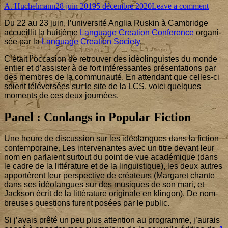
Author
Published
on
A. Huchelmann
28 juin 2019
5 décembre 2020
Leave a comment
on
La
Du
22
au
23
juin, l’u­ni­ver­si­té Anglia Rus­kin à Cam­bridge
huiti
accueillit la hui­tième
Lan­guage Crea­tion Confe­rence
orga­ni­
Lang
sée par la
Lan­guage Crea­tion Socie­ty
.
Creat
Confe
C’é­tait l’oc­ca­sion de retrou­ver des idéo­lin­guistes du monde
à
entier et d’as­sis­ter à de fort inté­res­santes pré­sen­ta­tions par
Cambr
des membres de la com­mu­nau­té. En atten­dant que celles-ci
soient télé­ver­sées sur le site de la LCS, voi­ci quelques
moments de ces deux journées.
Panel : Conlangs in Popular Fiction
Une heure de dis­cus­sion sur les idéo­langues dans la fic­tion
contem­po­raine. Les inter­ve­nantes avec un titre devant leur
nom en par­laient sur­tout du point de vue aca­dé­mique (dans
le cadre de la lit­té­ra­ture et de la lin­guis­tique), les deux autres
appor­tèrent leur pers­pec­tive de créa­teurs (Mar­ga­ret chante
dans ses idéo­langues sur des musiques de son mari, et
Jack­son écrit de la lit­té­ra­ture ori­gi­nale en klin­gon). De nom­
breuses ques­tions furent posées par le public.
Si j’a­vais prê­té un peu plus atten­tion au pro­gramme, j’au­rais