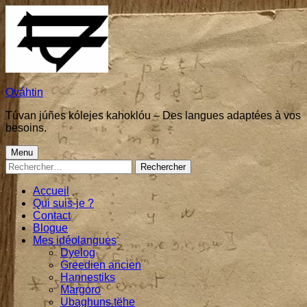
Skip
to
content
Ováhtin
Túvan júñes kólejes kahoklóu – Des langues adaptées à vos
besoins.
Primary
Menu
Rechercher :
Menu
Accueil
Qui suis-je ?
Contact
Blogue
Mes idéolangues
Dyelog
Greedien ancien
Hannestiks
Margoro
Ubaghuns tëhe