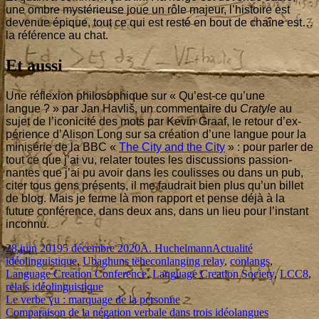
une ombre mys­té­rieuse joue un rôle majeur, l’his­toire est
deve­nue épique, tout ce qui est res­té en bout de chaîne est…
la réfé­rence au chat.
Et aussi
Une réflexion phi­lo­so­phique sur « Qu’est-ce qu’une
langue ? » par Jan Hav­liš, un com­men­taire du
Cra­tyle
au
sujet de l’i­co­ni­ci­té des mots par Kevin Graaf, le retour d’ex­
pé­rience d’A­li­son Long sur sa créa­tion d’une langue pour la
mini­sé­rie de la BBC «
The City and the City
» : pour par­ler de
tout ce que j’ai vu, rela­ter toutes les dis­cus­sions pas­sion­
nantes que j’ai pu avoir dans les cou­lisses ou dans un pub,
citer tous gens pré­sents, il me fau­drait bien plus qu’un billet
de blog. Mais je ferme là mon rap­port et pense déjà à la
future confé­rence, dans deux ans, dans un lieu pour l’ins­tant
inconnu.
Published
Author
Categories
28 juin 2019
5 décembre 2020
A. Huchelmann
Actualité
on
Tags
idéolinguistique
,
Ubaghuns tëhe
conlanging relay
,
conlangs
,
Language Creation Conference
,
Language Creation Society
,
LCC8
,
relais idéolinguistique
Navigation
Previous
Le verbe ɣu : marquage de la personne
article:
Next
Comparaison de la négation verbale dans trois idéolangues