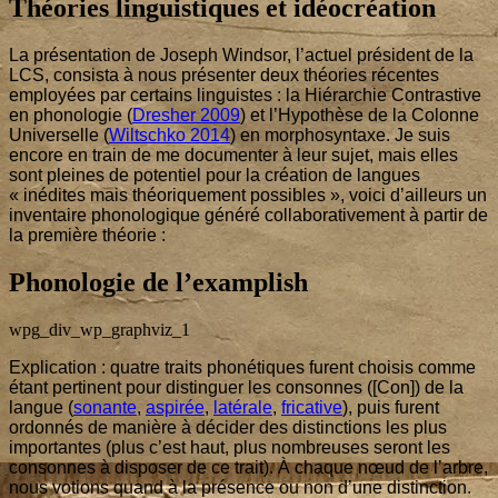
Théories linguistiques et idéocréation
La pré­sen­ta­tion de Joseph Wind­sor, l’ac­tuel pré­sident de la
LCS, consis­ta à nous pré­sen­ter deux théo­ries récentes
employées par cer­tains lin­guistes : la Hié­rar­chie Contras­tive
en pho­no­lo­gie (
Dre­sher
2009
) et l’Hy­po­thèse de la Colonne
Uni­ver­selle (
Wilt­sch­ko
2014
) en mor­pho­syn­taxe. Je suis
encore en train de me docu­men­ter à leur sujet, mais elles
sont pleines de poten­tiel pour la créa­tion de langues
« inédites mais théo­ri­que­ment pos­sibles », voi­ci d’ailleurs un
inven­taire pho­no­lo­gique géné­ré col­la­bo­ra­ti­ve­ment à par­tir de
la pre­mière théorie :
Phonologie de l’examplish
wpg_div_wp_graphviz_
1
Expli­ca­tion : quatre traits pho­né­tiques furent choi­sis comme
étant per­ti­nent pour dis­tin­guer les consonnes ([Con]) de la
langue (
sonante
,
aspi­rée
,
laté­rale
,
fri­ca­tive
), puis furent
ordon­nés de manière à déci­der des dis­tinc­tions les plus
impor­tantes (plus c’est haut, plus nom­breuses seront les
consonnes à dis­po­ser de ce trait). À chaque nœud de l’arbre,
nous votions quand à la pré­sence ou non d’une dis­tinc­tion.