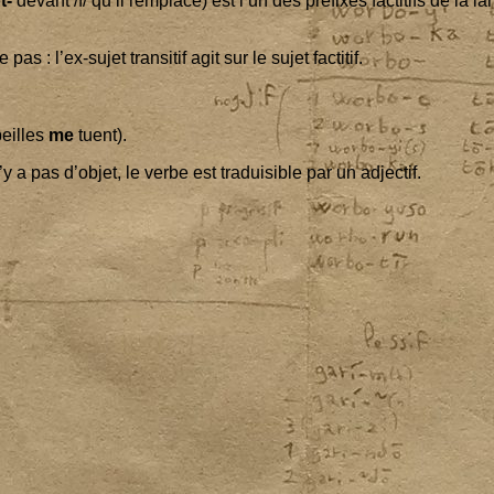
t-
devant /f/ qu’il rem­place) est l’un des pré­fixes fac­ti­tifs de la 
 : l’ex-sujet tran­si­tif agit sur le sujet factitif.
beilles
me
tuent).
’y a pas d’ob­jet, le verbe est tra­dui­sible par un adjectif.