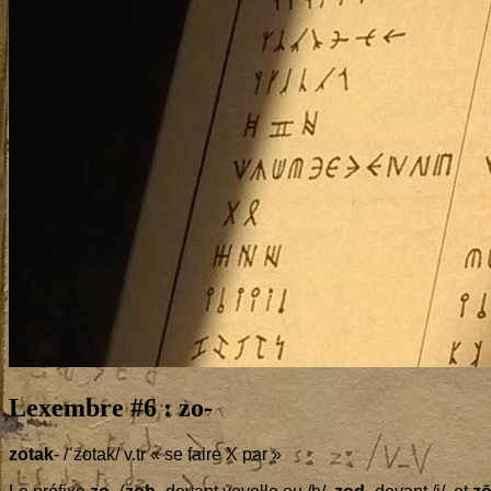
Lexembre #
6
: zo-
zotak
- /ˈzotak/ v.tr « se faire X par »