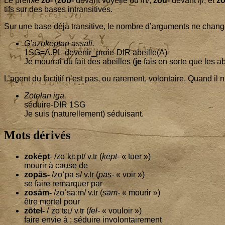
Le pré­fixe
zo-
(
zob-
devant voyelle ou /h/,
zod-
devant /j/, et
zō
tifs sur des bases intransitives.
Sur une base déjà tran­si­tive, le nombre d’ar­gu­ments ne change pas
G’ā­zokēp­tan assa­li.
1
SG=A.PL-devenir_proie-DIR abeille(A)
Je mour­rai du fait des abeilles (
je
fais en sorte que les a
L’agent du fac­ti­tif n’est pas, ou rare­ment, volon­taire. Quand il n
Zōtełan iga.
séduire-DIR
1
SG
Je suis (natu­rel­le­ment) séduisant.
Mots dérivés
zokēpt
- /zoˈkɛːpt/ v.tr (
kēpt-
« tuer »)
mou­rir à cause de
zopās-
/zoˈpaːs/ v.tr (
pās-
« voir »)
se faire remar­quer par
zosām-
/zoˈsaːm/ v.tr (
sām-
« mou­rir »)
être mor­tel pour
zōteł-
/ˈzoːtɛʟ/ v.tr (
feł-
« vou­loir »)
faire envie à ; séduire involontairement