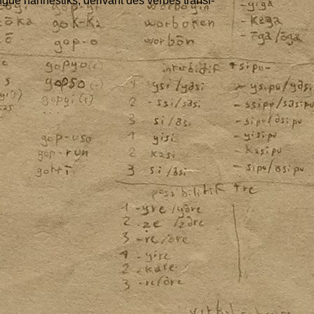
langue han­nes­tiks, déri­vant des verbes tran­si­