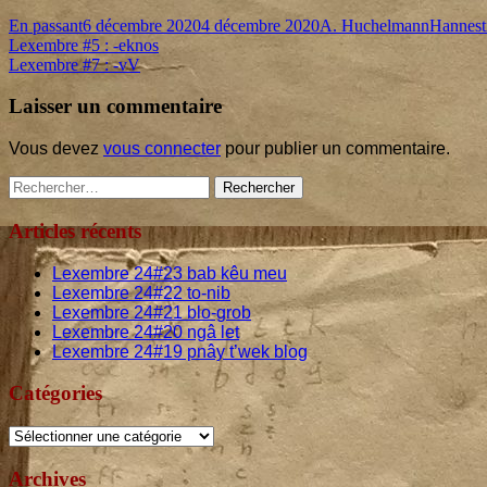
Format
Published
Author
Categori
En passant
6 décembre 2020
4 décembre 2020
A. Huchelmann
Hannest
Navigation
Previous
on
Lexembre #
5
: ‑eknos
article:
Next
Lexembre #
7
: ‑vV
de
article:
l’article
Laisser un commentaire
Vous devez
vous connecter
pour publier un commentaire.
Main
Rechercher :
Sidebar
Articles récents
Lexembre
24
#
23
bab kêu meu
Lexembre
24
#
22
to-nib
Lexembre
24
#
21
blo-grob
Lexembre
24
#
20
ngâ let
Lexembre
24
#
19
pnây t’wek blog
Catégories
Catégories
Archives