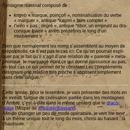
Syn­tagme nomi­nal com­po­sé de :
kngeb
« marque, poin­çon », nomi­na­li­sa­tion du verbe
« mar­quer », antique *
kaŋim
« faire compter »
t’wêo
« pas ; degré », antique *
tibor
, un emprunt au dra­
co­nique
ʇpamr
« arrêts pré­dé­fi­nis le long d’un
mouvement »
Bien que nor­ma­le­ment les noms s’as­semblent au moyen de
pré­po­si­tions, ce n’est pas le cas ici. Ce qu’on pour­rait expli­
quer par le fait qu’il s’a­git d’une rela­tion de « paren­té » méta­
pho­rique, le mar­quage étant ce qui donne nais­sance au pas,
en tout cas ce qui per­met de le constater.Les com­plé­ments
dési­gnant une rela­tion très proche s’ap­posent sim­ple­ment
dans cette langue.
Cette année, pour le lexembre, je vais pré­sen­ter des mots en
dri mreatt, langue de civi­li­sa­tion par­lée dans les mon­tagnes
d’Ambre, c’est-à-dire dans le même uni­vers que le
dra­co­
nique
(Mis­per de
@bastienbassani
).
Afin de chan­ger un peu de mode opé­ra­toire, je vais me tenir
à un thème unique tout le long du mois, choi­si au hasard : la
chaussure.