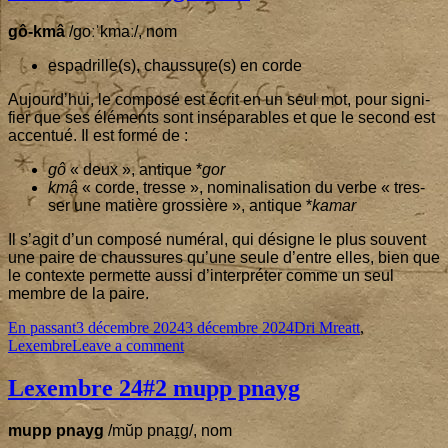
gô-kmâ
/goːˈkmaː/, nom
espadrille(s), chaussure(s) en corde
Aujourd’­hui, le com­po­sé est écrit en un seul mot, pour signi­
fier que ses élé­ments sont insé­pa­rables et que le second est
accen­tué. Il est for­mé de :
gô
« deux », antique *
gor
kmâ
« corde, tresse », nomi­na­li­sa­tion du verbe « tres­
ser une matière gros­sière », antique *
kamar
Il s’a­git d’un com­po­sé numé­ral, qui désigne le plus sou­vent
une paire de chaus­sures qu’une seule d’entre elles, bien que
le contexte per­mette aus­si d’in­ter­pré­ter comme un seul
membre de la paire.
Format
Published
Categories
En passant
3 décembre 2024
3 décembre 2024
Dri Mreatt
,
on
on
Lexembre
Leave a comment
Lexembre
24
#
3
Lexembre
24
#
2
mupp pnayg
gô-
kmâ
mupp pnayg
/mŭp pnaɪ̯g/, nom