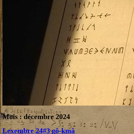
Mois :
décembre 2024
Lexembre
24
#
3
gô-kmâ