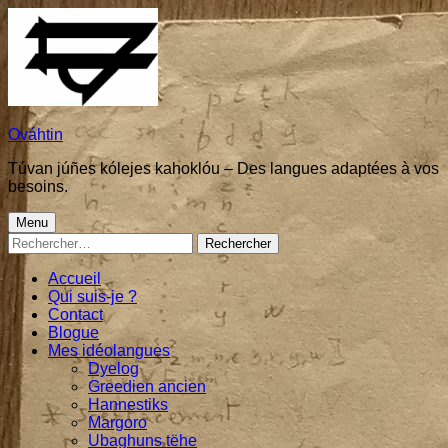
Skip
to
content
Ováhtin
Túvan júñes kólejes kahoklóu – Des langues adaptées à vos
besoins.
Primary
Menu
Rechercher :
Menu
Accueil
Qui suis-je ?
Contact
Blogue
Mes idéolangues
Dyelog
Greedien ancien
Hannestiks
Margoro
Ubaghuns tëhe