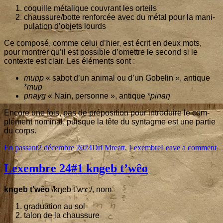
coquille méta­lique cou­vrant les orteils
chaussure/botte ren­for­cée avec du métal pour la mani­
pu­la­tion d’ob­jets lourds
Ce com­po­sé, comme celui d’hier, est écrit en deux mots,
pour mon­trer qu’il est pos­sible d’o­mettre le second si le
contexte est clair. Les élé­ments sont :
mupp
« sabot d’un ani­mal ou d’un Gobe­lin », antique
*
mup
pnayg
« Nain, per­sonne », antique *
pinaŋ
Encore une fois, pas de pré­po­si­tion pour intro­duire le com­
plé­ment nomi­nal, puisque la tête du syn­tagme est une par­tie
du corps.
Format
Published
Categories
o
En passant
2 décembre 2024
Dri Mreatt
,
Lexembre
Leave a comment
on
L
2
Lexembre
24
#
1
kngeb t’wêo
m
kngeb t’wêo
/kŋeb tʼwɤː/, nom
gra­dua­tion au sol
talon de la chaussure