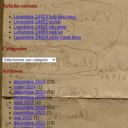
Sidebar
publications
Articles récents
Lexembre
24
#
23
bab kêu meu
Lexembre
24
#
22
to-nib
Lexembre
24
#
21
blo-grob
Lexembre
24
#
20
ngâ let
Lexembre
24
#
19
pnây t’wek blog
Catégories
Catégories
Archives
décembre 2024
(23)
juillet 2024
(1)
décembre 2023
(31)
novembre 2023
(1)
août 2023
(1)
décembre 2022
(31)
novembre 2022
(1)
mai 2022
(1)
décembre 2021
(13)