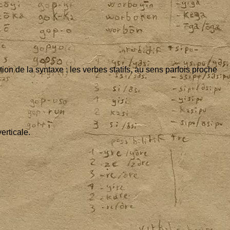
a­tion de la syn­taxe : les verbes sta­tifs, au sens par­fois proche
verticale.