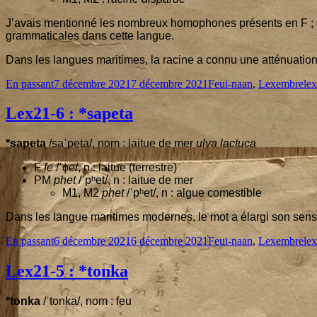
J’a­vais men­tion­né les nom­breux homo­phones pré­sents en F ; e
gram­ma­ti­cales dans cette langue.
Dans les langues mari­times, la racine a connu une atté­nua­tio
Format
Published
Categories
Ta
En passant
7 décembre 2021
7 décembre 2021
Feui-naan
,
Lexembre
le
on
Lex
21
‑
6
: *sapeta
*sape­ta
/saˈpeta/, nom : lai­tue de mer
ulva lac­tu­ca
F
fe
/ˈɸe/, n : lai­tue (ter­restre)
PM
phet
/ˈpʰet/, n : lai­tue de mer
M
1
, M
2
phet
/ˈpʰet/, n : algue comestible
Dans les langue mari­times modernes, le mot a élar­gi son sens 
Format
Published
Categories
Ta
En passant
6 décembre 2021
6 décembre 2021
Feui-naan
,
Lexembre
le
on
Lex
21
‑
5
: *tonka
*ton­ka
/ˈtonka/, nom : feu