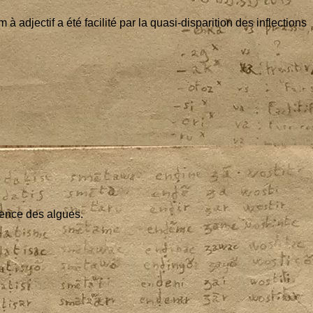
adjec­tif a été faci­li­té par la qua­si-dis­pa­ri­tion des inflec­tions
­tence des algues.