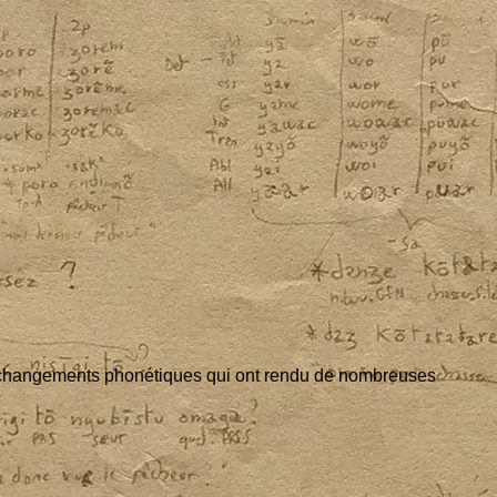
han­ge­ments pho­né­tiques qui ont ren­du de nom­breuses