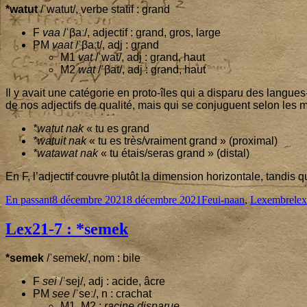
*watut
/ˈwatut/, verbe sta­tif : grand
F
vaa
/ˈβaː/, adjec­tif : grand, gros, large
PM
vaat
/ˈβaːt/, adj : grand
M
1
vat
/ˈwat/, adj : grand, haut
M
2
wat
/ˈβat/, adj : grand, haut
Il y avait une caté­go­rie en pro­to-îles qui a dis­pa­ru des langues
de nos adjec­tifs de qua­li­té, mais qui se conjuguent selon le
*watut nak
« tu es grand
*watuit nak
« tu es très/vraiment grand » (proxi­mal)
*wata­wat nak
« tu étais/seras grand » (dis­tal)
En F, l’ad­jec­tif couvre plu­tôt la dimen­sion hori­zon­tale, tan­
Format
Published
Categories
Ta
En passant
8 décembre 2021
8 décembre 2021
Feui-naan
,
Lexembre
le
on
Lex
21
‑
7
: *semek
*semek
/ˈsemek/, nom : bile
F
sei
/ˈsej/, adj : acide, âcre
PM
see
/ˈseː/, n : crachat
M
1
, M
2
:
racine dis­pa­rue