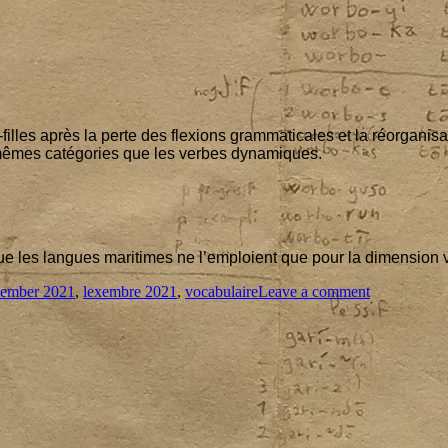
-filles après la perte des flexions gram­ma­ti­cales et la réor­ga­ni­s
s mêmes caté­go­ries que les verbes dynamiques.
dis que les langues mari­times ne l’emploient que pour la dimen­sion 
gs
on
xember 2021
,
lexembre 2021
,
vocabulaire
Leave a comment
Lex
21
‑
8
:
*watut