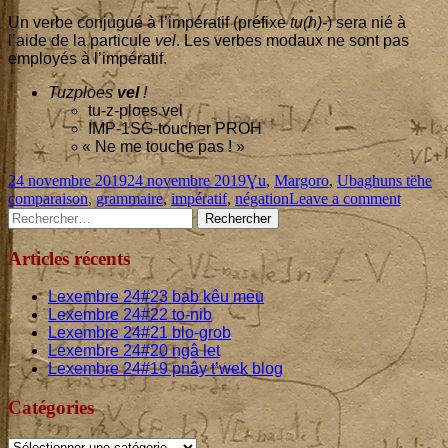
Un verbe conju­gué à l’im­pé­ra­tif (pré­fixe
tu(h)-
) sera nié à
l’aide de la par­ti­cule
vel
. Les verbes modaux ne sont pas
employés à l’impératif.
Tuz­ploes
vel
!
tu-z-ploes vel
IMP-
1
SG-tou­cher PROH
«
Ne me touche pas ! »
Published
Categories
Ta
24 novembre 2019
24 novembre 2019
Ɣu
,
Margoro
,
Ubaghuns tëhe
on
on
comparaison
,
grammaire
,
impératif
,
négation
Leave a comment
Main
Rechercher :
Compar
de
Sidebar
la
Articles récents
négatio
verbale
Lexembre
24
#
23
bab kêu meu
dans
Lexembre
24
#
22
to-nib
trois
Lexembre
24
#
21
blo-grob
idéolan
Lexembre
24
#
20
ngâ let
Lexembre
24
#
19
pnây t’wek blog
Catégories
Catégories