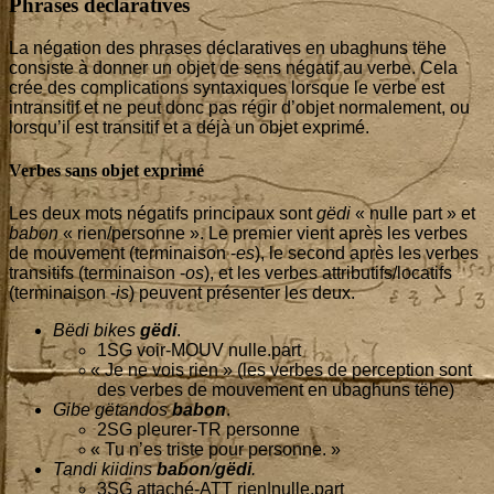
Phrases déclaratives
La néga­tion des phrases décla­ra­tives en ubag­huns tëhe
consiste à don­ner un objet de sens néga­tif au verbe. Cela
crée des com­pli­ca­tions syn­taxiques lorsque le verbe est
intran­si­tif et ne peut donc pas régir d’ob­jet nor­ma­le­ment, ou
lors­qu’il est tran­si­tif et a déjà un objet exprimé.
Verbes sans objet exprimé
Les deux mots néga­tifs prin­ci­paux sont
gëdi
« nulle part » et
babon
« rien/personne ». Le pre­mier vient après les verbes
de mou­ve­ment (ter­mi­nai­son -
es
), le second après les verbes
tran­si­tifs (ter­mi­nai­son -
os
), et les verbes attributifs/locatifs
(ter­mi­nai­son -
is
) peuvent pré­sen­ter les deux.
Bëdi bikes
gëdi
.
1
SG voir-MOUV nulle.part
«
Je ne vois rien » (les verbes de per­cep­tion sont
des verbes de mou­ve­ment en ubag­huns tëhe)
Gibe gëtan­dos
babon
.
2
SG pleu­rer-TR personne
«
Tu n’es triste pour personne. »
Tan­di kii­dins
babon
/
gëdi
.
3
SG atta­ché-ATT rien|nulle.part