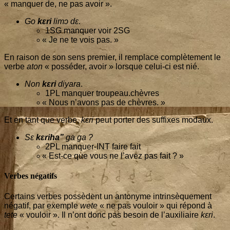
« man­quer de, ne pas avoir ».
Go
kɛri
limɔ dɛ
.
1
SG man­quer voir
2
SG
«
Je ne te vois pas. »
En rai­son de son sens pre­mier, il rem­place com­plè­te­ment le
verbe
aton
« pos­sé­der, avoir » lorsque celui-ci est nié.
Non
kɛri
diya­ra
.
1
PL man­quer troupeau.chèvres
«
Nous n’a­vons pas de chèvres. »
Et en tant que verbe,
kɛri
peut por­ter des suf­fixes modaux.
Sɛ
kɛri­ha”
ga ga ?
2
PL man­quer-INT faire fait
«
Est-ce que vous ne l’a­vez pas fait ? »
Verbes négatifs
Cer­tains verbes pos­sèdent un anto­nyme intrin­sè­que­ment
néga­tif, par exemple
wete
« ne pas vou­loir » qui répond à
tete
« vou­loir ». Il n’ont donc pas besoin de l’auxi­liaire
kɛri
.