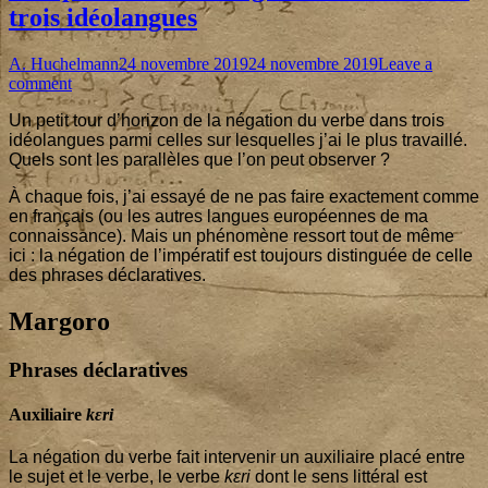
trois idéolangues
Author
Published
A. Huchelmann
24 novembre 2019
24 novembre 2019
Leave a
on
on
comment
Comparaison
Un petit tour d’ho­ri­zon de la néga­tion du verbe dans trois
de
idéo­langues par­mi celles sur les­quelles j’ai le plus tra­vaillé.
la
Quels sont les paral­lèles que l’on peut observer ?
négation
verbale
À chaque fois, j’ai essayé de ne pas faire exac­te­ment comme
dans
en fran­çais (ou les autres langues euro­péennes de ma
trois
connais­sance). Mais un phé­no­mène res­sort tout de même
idéolangues
ici : la néga­tion de l’im­pé­ra­tif est tou­jours dis­tin­guée de celle
des phrases déclaratives.
Margoro
Phrases déclaratives
Auxiliaire
kɛri
La néga­tion du verbe fait inter­ve­nir un auxi­liaire pla­cé entre
le sujet et le verbe, le verbe
kɛri
dont le sens lit­té­ral est