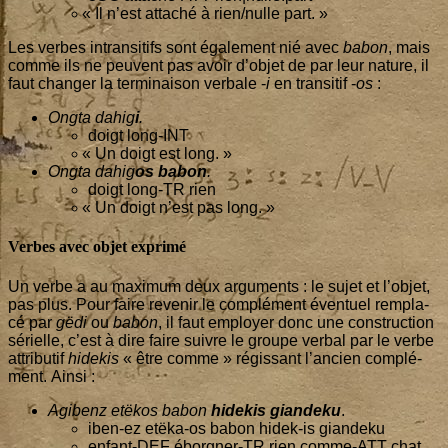
«
Il n’est atta­ché à rien/nulle part. »
Les verbes intran­si­tifs sont éga­le­ment nié avec
babon
, mais
comme ils ne peuvent pas avoir d’ob­jet de par leur nature, il
faut chan­ger la ter­mi­nai­son ver­bale -
i
en tran­si­tif -
os
:
Ong­ta dahig
i
.
doigt long-INT
«
Un doigt est long. »
Ong­ta dahig
os
babon
.
doigt long-TR rien
«
Un doigt n’est pas long. »
Verbes avec objet exprimé
Un verbe a au maxi­mum deux argu­ments : le sujet et l’ob­jet,
pas plus. Pour faire reve­nir le com­plé­ment éven­tuel rem­pla­
cé par
gëdi
ou
babon
, il faut employer donc une construc­tion
sérielle, c’est à dire faire suivre le groupe ver­bal par le verbe
attri­bu­tif
hide­kis
« être comme » régis­sant l’an­cien com­plé­
ment. Ainsi :
Agi­benz etë­kos babon
hide­kis gian­de­ku
.
iben-ez etë­ka-os babon hidek-is giandeku
enfant-DEF ébor­gner-TR rien comme-ATT chat