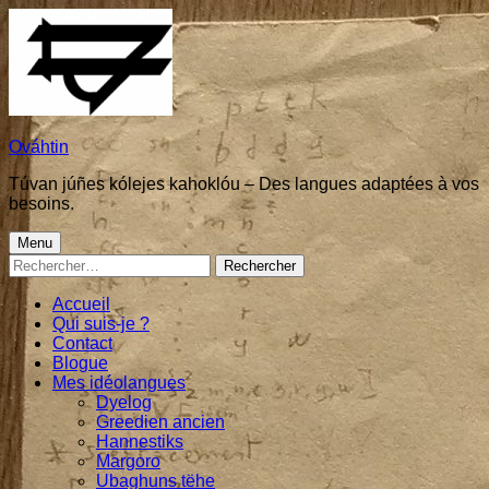
Skip
to
content
Ováhtin
Túvan júñes kólejes kahoklóu – Des langues adaptées à vos
besoins.
Primary
Menu
Rechercher :
Menu
Accueil
Qui suis-je ?
Contact
Blogue
Mes idéolangues
Dyelog
Greedien ancien
Hannestiks
Margoro
Ubaghuns tëhe