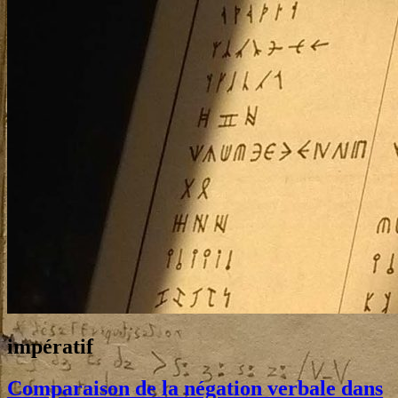
Tag:
impératif
Comparaison de la négation verbale dans