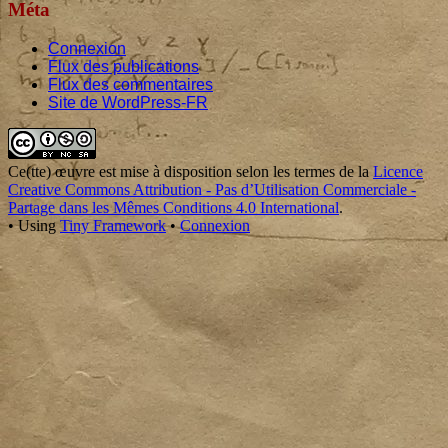
Méta
Connexion
Flux des publications
Flux des commentaires
Site de WordPress-FR
Footer
Content
Ce(tte)
œuvre
est mise à disposition selon les termes de la
Licence
Creative Commons Attribution - Pas d’Utilisation Commerciale -
Partage dans les Mêmes Conditions 4.0 International
.
•
Using
Tiny Framework
•
Connexion