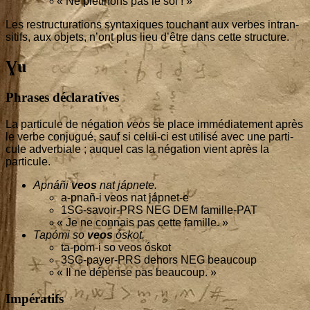
«
Ne pié­ti­nons pas le sol ! »
Les restruc­tu­ra­tions syn­taxiques tou­chant aux verbes intran­
si­tifs, aux objets, n’ont plus lieu d’être dans cette structure.
Ɣu
Phrases déclaratives
La par­ti­cule de néga­tion
veos
se place immé­dia­te­ment après
le verbe conju­gué, sauf si celui-ci est uti­li­sé avec une par­ti­
cule adver­biale ; auquel cas la néga­tion vient après la
particule.
Apnáñi
veos
nat jápnete.
a‑pnañ‑i veos nat jápnet‑e
1
SG-savoir-PRS NEG DEM famille-PAT
«
Je ne connais pas cette famille. »
Tapó­mi so
veos
óskot.
ta-pom‑i so veos óskot
3
SG-payer-PRS dehors NEG beaucoup
«
Il ne dépense pas beaucoup. »
Impératifs