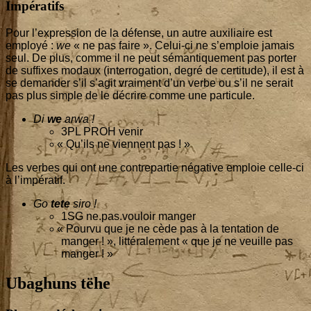
Impératifs
Pour l’ex­pres­sion de la défense, un autre auxi­liaire est
employé :
we
« ne pas faire ». Celui-ci ne s’emploie jamais
seul. De plus, comme il ne peut séman­ti­que­ment pas por­ter
de suf­fixes modaux (inter­ro­ga­tion, degré de cer­ti­tude), il est à
se deman­der s’il s’a­git vrai­ment d’un verbe ou s’il ne serait
pas plus simple de le décrire comme une particule.
Di
we
arwa !
3
PL PROH venir
«
Qu’ils ne viennent pas ! »
Les verbes qui ont une contre­par­tie néga­tive emploie celle-ci
à l’impératif.
Go
tete
siro !
1
SG ne.pas.vouloir manger
«
Pour­vu que je ne cède pas à la ten­ta­tion de
man­ger ! », lit­té­ra­le­ment « que je ne veuille pas
manger ! »
Ubaghuns tëhe