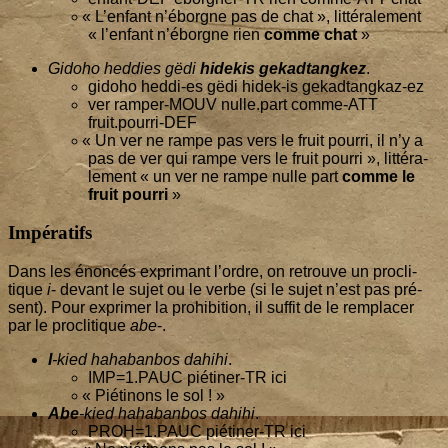
«
L’en­fant n’é­borgne pas de chat », lit­té­ra­le­ment
« l’en­fant n’é­borgne rien
comme chat
»
Gido­ho hed­dies gëdi
hide­kis gekad­tang­kez
.
gido­ho hed­di-es gëdi hidek-is gekadtangkaz-ez
ver ram­per-MOUV nulle.part comme-ATT
fruit.pourri-DEF
«
Un ver ne rampe pas vers le fruit pour­ri, il n’y a
pas de ver qui rampe vers le fruit pour­ri », lit­té­ra­
le­ment « un ver ne rampe nulle part
comme le
fruit pour­ri
»
Impératifs
Dans les énon­cés expri­mant l’ordre, on retrouve un pro­cli­
tique
i
- devant le sujet ou le verbe (si le sujet n’est pas pré­
sent). Pour expri­mer la pro­hi­bi­tion, il suf­fit de le rem­pla­cer
par le pro­cli­tique
abe
-.
I
-kied haha­ban­bos dahi­hi
.
IMP=
1
.PAUC pié­ti­ner-TR ici
«
Pié­ti­nons le sol ! »
Abe
-kied haha­ban­bos dahi­hi
.
PROH=
1
.PAUC pié­ti­ner-TR ici