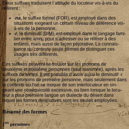
Deux suf­fixes tra­duisent l’at­ti­tude du locu­teur vis-à-vis du
référent :
-
na
, le suf­fixe for­mel (FOR), est employé dans des
situa­tions exi­geant un cer­tain niveau de défé­rence vis-
à-vis de la personne.
-
r
, le dimi­nu­tif (DIM), est employé dans le lan­gage fami­
lier entre amis, pour s’a­dres­ser ou se réfé­rer à des
enfants, mais aus­si de façon péjo­ra­tive. La connais­
sance du contexte seule per­met de dis­tin­guer ces
usages très différents.
Ces suf­fixes peuvent se trou­ver sur les pro­noms de
deuxième et troi­sième per­sonnes (sauf inani­mée), après les
suf­fixes de temps. Il est pos­sible d’a­voir aus­si le dimi­nu­tif -
r
sur les pro­noms de pre­mière per­sonne, mais seule­ment dans
le contexte où l’on se moque de son inter­lo­cu­teur en sin­
geant une obsé­quio­si­té exces­sive, ou bien lorsque le locu­
teur a pour pre­mière langue un dia­lecte du désert dans
lequel les formes dimi­nu­tives sont les seules employées.
Résumé des formes
res
1
personnes