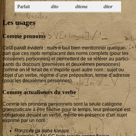
Par­fait
dito
dito­na
ditor
Les usages
Comme pronoms
Cela paraît évident ; mais il faut bien men­tion­ner quelque
part que ces mots rem­placent des noms com­plets (pour les
troi­sièmes per­sonnes) et per­mettent de se réfé­rer au par­ti­ci­
pants du dis­cours (pre­mières et deuxièmes per­sonnes)
comme on le ferait de n’im­porte quel autre nom : sujet ou
objet d’un verbe, régime d’une pré­po­si­tion, terme d’a­dresse
(pour les deuxièmes personnes).
Comme actualiseurs du verbe
Comme les pro­noms per­son­nels sont la seule caté­go­rie
gram­ma­ti­cale à être flé­chie pour le temps, leur pré­sence est
obli­ga­toire devant un verbe, même en pré­sence d’un sujet
expri­mé par un nom :
Rɔnzɛ
rɔ
ga daba kɔnapɛ.