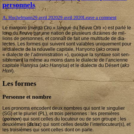
personnels
Author
Published
on
A. Huchelmann
29 avril 2020
29 avril 2020
Leave a comment
on
Margoro 
Le mar­go­ro (
mar­ga Oro
« langue du fleuve Oro ») est par­lé le
formes
long du fleuve par une nation de plu­sieurs dizaines de mil­
et
lions de per­sonnes, et connaît de fait une mul­ti­tude de dia­
usages
lectes. Les formes qui suivent sont valables uni­que­ment pour
des
le dia­lecte de la nou­velle capi­tale, Hanyonɔ (
akɔ oro­wa
pronoms
« dia­lecte de l’ad­mi­nis­tra­tion »), quoique la syn­taxe soit sen­
personne
si­ble­ment la même au moins dans le dia­lecte de l’an­cienne
capi­tale Hanŋi­sa (
akɔ Hanŋi­sa
) et le dia­lecte du Désert (
akɔ
Hɛni
).
Les formes
Personne et nombre
Les pro­noms encodent deux nombres qui sont le sin­gu­lier
(SG) et le plu­riel (PL), et trois per­sonnes : les pre­mières
(
go
/
non
) qui sont celles du locu­teur ou de son groupe ; les
deuxièmes (
dɛ
/
sɛ
) qui sont celles des/de l’interlocuteur(s), et
les troi­sièmes qui sont celles dont on parle.