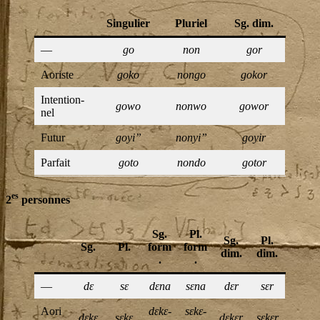
Sin­gu­lier
Plu­riel
Sg. dim.
—
go
non
gor
Aoriste
goko
non­go
gokor
Inten­tion­
gowo
non­wo
gowor
nel
Futur
goyi”
nonyi”
goyir
Par­fait
goto
non­do
gotor
es
2
personnes
Sg.
Pl.
Sg.
Pl.
Sg.
Pl.
form
form
dim.
dim.
.
.
—
dɛ
sɛ
dɛna
sɛna
dɛr
sɛr
Aori
dɛkɛ­
sɛkɛ­
dɛkɛ
sɛkɛ
dɛkɛr
sɛkɛr