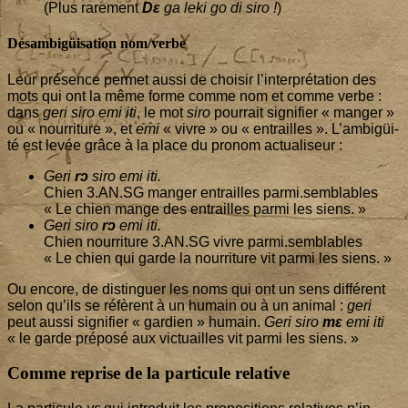
(Plus rare­ment
Dɛ
ga leki go di siro !
)
Désambigüisation nom/verbe
Leur pré­sence per­met aus­si de choi­sir l’in­ter­pré­ta­tion des
mots qui ont la même forme comme nom et comme verbe :
dans
geri siro emi iti
, le mot
siro
pour­rait signi­fier « man­ger »
ou « nour­ri­ture », et
emi
« vivre » ou « entrailles ». L’am­bigüi­
té est levée grâce à la place du pro­nom actualiseur :
Geri
rɔ
siro emi iti.
Chien
3
.AN.SG man­ger entrailles parmi.semblables
« Le chien mange des entrailles par­mi les siens. »
Geri siro
rɔ
emi iti.
Chien nour­ri­ture
3
.AN.SG vivre parmi.semblables
« Le chien qui garde la nour­ri­ture vit par­mi les siens. »
Ou encore, de dis­tin­guer les noms qui ont un sens dif­fé­rent
selon qu’ils se réfèrent à un humain ou à un ani­mal :
geri
peut aus­si signi­fier « gar­dien » humain.
Geri siro
mɛ
emi iti
« le garde pré­po­sé aux vic­tuailles vit par­mi les siens. »
Comme reprise de la particule relative