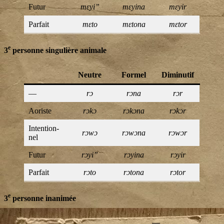
Futur
mɛyi”
mɛyi­na
mɛyir
Par­fait
mɛto
mɛto­na
mɛtor
e
3
personne singulière animale
Neutre
For­mel
Dimi­nu­tif
—
rɔ
rɔna
rɔr
Aoriste
rɔkɔ
rɔkɔ­na
rɔkɔr
Inten­tion­
rɔwɔ
rɔwɔ­na
rɔwɔr
nel
Futur
rɔyi”
rɔyi­na
rɔyir
Par­fait
rɔto
rɔto­na
rɔtor
e
3
personne inanimée
—