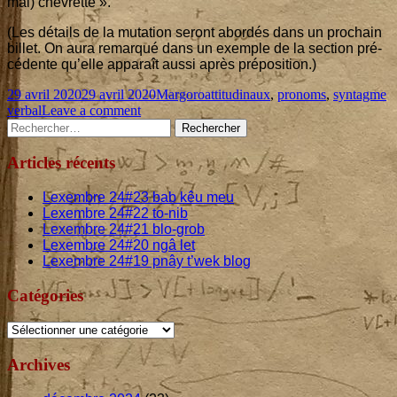
mal) chevrette ».
(Les détails de la muta­tion seront abor­dés dans un pro­chain
billet. On aura remar­qué dans un exemple de la sec­tion pré­
cé­dente qu’elle appa­raît aus­si après préposition.)
Published
Categories
Tags
29 avril 2020
29 avril 2020
Margoro
attitudinaux
,
pronoms
,
syntagme
on
on
verbal
Leave a comment
Main
Rechercher :
Margoro :
formes
Sidebar
et
Articles récents
usages
des
Lexembre
24
#
23
bab kêu meu
pronoms
Lexembre
24
#
22
to-nib
personnels
Lexembre
24
#
21
blo-grob
Lexembre
24
#
20
ngâ let
Lexembre
24
#
19
pnây t’wek blog
Catégories
Catégories
Archives