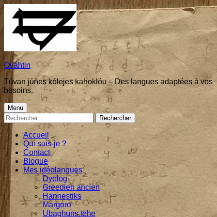
Skip
to
content
Ováhtin
Túvan júñes kólejes kahoklóu – Des langues adaptées à vos
besoins.
Primary
Menu
Rechercher :
Menu
Accueil
Qui suis-je ?
Contact
Blogue
Mes idéolangues
Dyelog
Greedien ancien
Hannestiks
Margoro
Ubaghuns tëhe