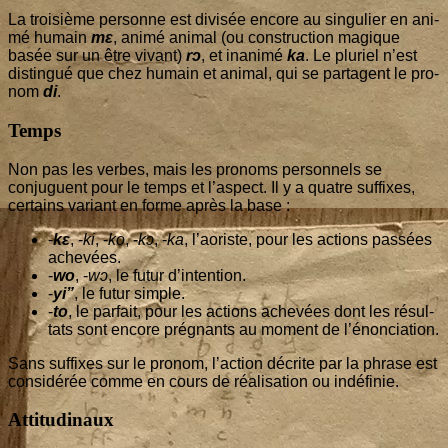
La troi­sième per­sonne est divi­sée encore au sin­gu­lier en ani­
mé humain
mɛ
, ani­mé ani­mal (ou construc­tion magique
basée sur un être vivant)
rɔ
, et inani­mé
ka
. Le plu­riel n’est
dis­tin­gué que chez humain et ani­mal, qui se par­tagent le pro­
nom
di
.
Temps
Non pas les verbes, mais les pro­noms per­son­nels se
conjuguent pour le temps et l’as­pect. Il y a quatre suf­fixes,
cer­tains variant en forme après la base :
-
kɛ
, -
ki
, -
ko
, -
kɔ
, -
ka
, l’ao­riste, pour les actions pas­sées
achevées.
-
wo
, -
wɔ
, le futur d’intention.
-
yi”
, le futur simple.
-
to
, le par­fait, pour les actions ache­vées dont les résul­
tats sont encore pré­gnants au moment de l’énonciation.
Sans suf­fixes sur le pro­nom, l’ac­tion décrite par la phrase est
consi­dé­rée comme en cours de réa­li­sa­tion ou indéfinie.
Attitudinaux