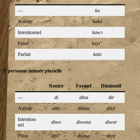
—
ka
Aoriste
kaka
Inten­tion­nel
kawɔ
Futur
kayi”
Par­fait
kato
e
3
personne animée plurielle
Neutre
For­mel
Dimi­nu­tif
—
di
dina
dir
Aoriste
diki
diki­na
dikir
Inten­tion­
diwo
diwo­na
diwor
nel
Futur
diyi”
diyi­na
diyir