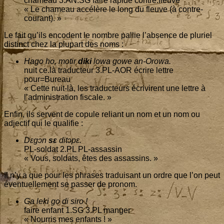
cha­meau
3
.AN.SG faire rapide contre.fleuve
« Le cha­meau accé­lère le long du fleuve (à contre-
courant). »
Le fait qu’ils encodent le nombre pal­lie l’ab­sence de plu­riel
dis­tinct chez la plu­part des noms :
Hago ho, motir
diki
lowa gowe an-Oro­wa.
nuit ce.là tra­duc­teur
3
.PL-AOR écrire lettre
pour=Bureau
« Cette nuit-là, les tra­duc­teurs écri­virent une lettre à
l’ad­mi­nis­tra­tion fiscale. »
Enfin, ils servent de copule reliant un nom et un nom ou
adjec­tif qui le qualifie :
Dɛgɔn
sɛ
ditɔpɛ.
PL-sol­dat
2
.PL PL-assas­sin
« Vous, sol­dats, êtes des assassins. »
Il n’y a que pour les phrases tra­dui­sant un ordre que l’on peut
éven­tuel­le­ment se pas­ser de pronom.
Ga leki go di siro !
faire enfant
1
.SG
3
.PL man­ger
« Nour­ris mes enfants ! »