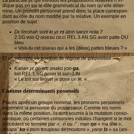
La par­ti­cule
yɛ
qui intro­duit les pro­po­si­tions rela­tives n’in­
dique pas en soi le rôle gram­ma­ti­cal du nom qu’elle déter­
mine. Un pro­nom per­son­nel prend donc la place cor­res­pon­
dant au rôle du nom modi­fié par la rela­tive. Un exemple en
posi­tion de sujet :
Dɛ limɔ­hah sor­ti ki yɛ
rɔ
aton sanzɛ nota ?
2
.SG voir‑Q oiseau ce.ci REL
3
.AN.SG avoir patte-DU
bleu
« Vois-tu cet oiseau qui a les (deux) pattes bleues ? »
Et un exemple en posi­tion de régime de préposition :
Kanan yɛ go erti ona­ko yɔn-
ga
.
toit REL
1
.SG poser lit sur=
3
.IN
« Le toit sur lequel je pose un lit. »
Comme déterminants possessifs
Pla­cés après un groupe nomi­nal, les pro­noms per­son­nels
expriment la per­sonne du pos­ses­seur. Comme les noms
dans la même posi­tion, ils sont sou­mis à la muta­tion conso­
nan­tique, où cer­taines consonnes ini­tiales changent si le mot
pré­cé­dent se ter­mine par
-r
,
-n
ou
-”
:
man
ŋo
« ma tête »,
disa­pa”
ko
« mon trou­peau de mou­tons »,
yarar
lɔ
« sa (ani­