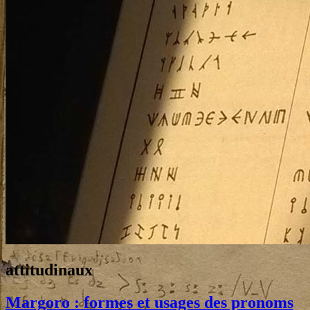
Tag:
attitudinaux
Margoro : formes et usages des pronoms