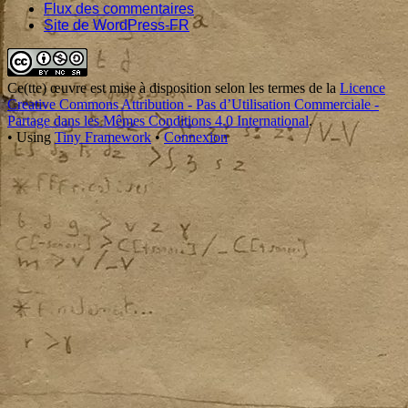
Flux des commentaires
Site de WordPress-FR
Footer
Content
Ce(tte)
œuvre
est mise à disposition selon les termes de la
Licence
Creative Commons Attribution - Pas d’Utilisation Commerciale -
Partage dans les Mêmes Conditions 4.0 International
.
•
Using
Tiny Framework
•
Connexion